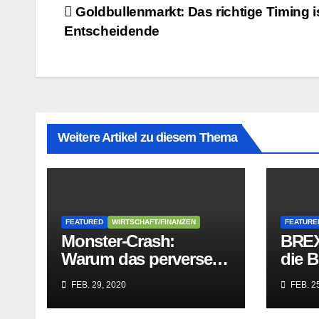
Beitragsnavigation
Goldbullenmarkt: Das richtige Timing i
Entscheidende
Weitere Artikel zu diesem Thema
FEATURED
WIRTSCHAFT/FINANZEN
FEATURE
Monster-Crash:
BREX
Warum das perverse
die B
Lügengebäude der
Würge
FEB. 29, 2020
FEB. 25
Sozialisten in sich
paras
zusammenbricht!
befre