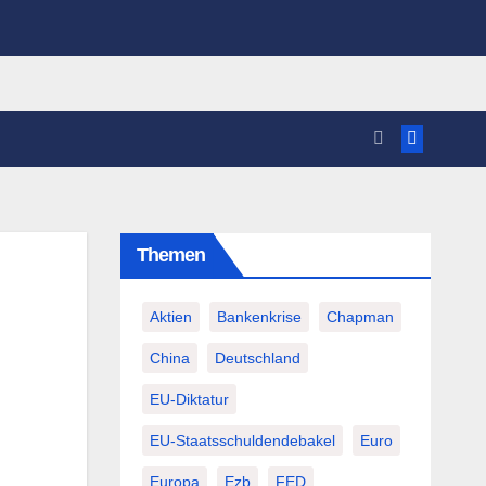
Themen
Aktien
Bankenkrise
Chapman
China
Deutschland
EU-Diktatur
EU-Staatsschuldendebakel
Euro
Europa
Ezb
FED