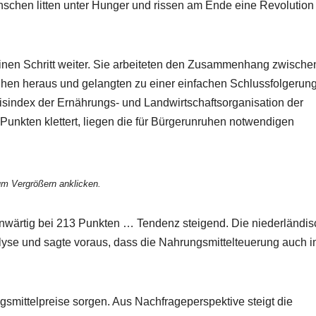
nschen litten unter Hunger und rissen am Ende eine Revolutio
einen Schritt weiter. Sie arbeiteten den Zusammenhang zwische
hen heraus und gelangten zu einer einfachen Schlussfolgerung
sindex der Ernährungs- und Landwirtschaftsorganisation der
Punkten klettert, liegen die für Bürgerunruhen notwendigen
m Vergrößern anklicken.
enwärtig bei 213 Punkten … Tendenz steigend. Die niederländi
alyse und sagte voraus, dass die Nahrungsmittelteuerung auch 
ngsmittelpreise sorgen. Aus Nachfrageperspektive steigt die