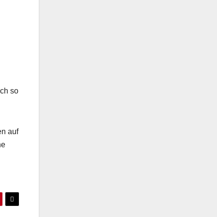
ich so
en auf
ne