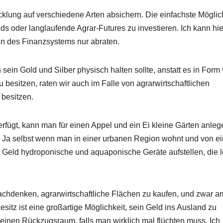
cklung auf verschiedene Arten absichern. Die einfachste Möglic
onds oder langlaufende Agrar-Futures zu investieren. Ich kann hi
n des Finanzsystems nur abraten.
in Gold und Silber physisch halten sollte, anstatt es in Form
 besitzen, raten wir auch im Falle von agrarwirtschaftlichen
besitzen.
fügt, kann man für einen Appel und ein Ei kleine Gärten anleg
. Ja selbst wenn man in einer urbanen Region wohnt und von e
 Geld hydroponische und aquaponische Geräte aufstellen, die l
nachdenken, agrarwirtschaftliche Flächen zu kaufen, und zwar a
itz ist eine großartige Möglichkeit, sein Geld ins Ausland zu
einen Rückzugsraum, falls man wirklich mal flüchten muss. Ich