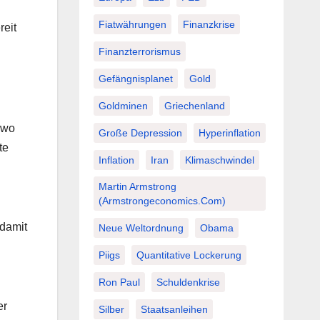
Fiatwährungen
Finanzkrise
reit
Finanzterrorismus
Gefängnisplanet
Gold
Goldminen
Griechenland
 wo
Große Depression
Hyperinflation
te
Inflation
Iran
Klimaschwindel
Martin Armstrong
(Armstrongeconomics.com)
 damit
Neue Weltordnung
Obama
Piigs
Quantitative Lockerung
Ron Paul
Schuldenkrise
er
Silber
Staatsanleihen