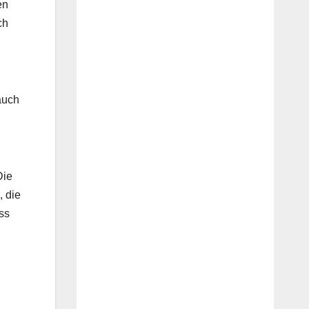
en
ch
auch
Die
, die
ss