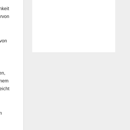
hkeit
ervon
 von
en,
inem
eicht
m