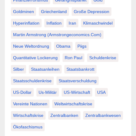
Finanzterrorismus
Gefängnisplanet
Gold
Goldminen
Griechenland
Große Depression
Hyperinflation
Inflation
Iran
Klimaschwindel
Martin Armstrong (Armstrongeconomics.com)
Neue Weltordnung
Obama
Piigs
Quantitative Lockerung
Ron Paul
Schuldenkrise
Silber
Staatsanleihen
Staatsbankrott
Staatsschuldenkrise
Staatsverschuldung
US-Dollar
Us-Militär
US-Wirtschaft
USA
Vereinte Nationen
Weltwirtschaftskrise
Wirtschaftskrise
Zentralbanken
Zentralbankwesen
Ökofaschismus