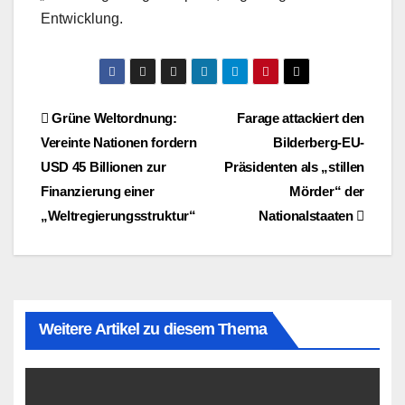
Entwicklung.
Beitragsnavigation
Grüne Weltordnung:
Farage attackiert den
Vereinte Nationen fordern
Bilderberg-EU-
USD 45 Billionen zur
Präsidenten als „stillen
Finanzierung einer
Mörder“ der
„Weltregierungsstruktur“
Nationalstaaten
Weitere Artikel zu diesem Thema