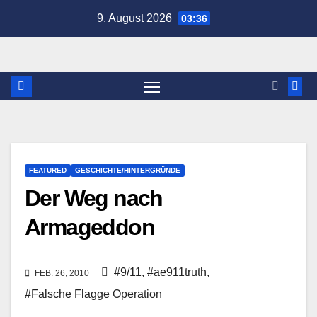
Zum
9. August 2026
03:36
Inhalt
springen
FEATURED
GESCHICHTE/HINTERGRÜNDE
Der Weg nach
Armageddon
#9/11
,
#ae911truth
,
FEB. 26, 2010
#Falsche Flagge Operation