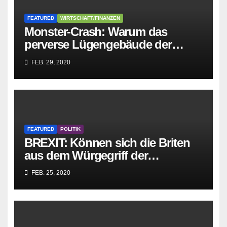
FEATURED
WIRTSCHAFT/FINANZEN
Monster-Crash: Warum das
perverse Lügengebäude der
Sozialisten in sich
FEB. 29, 2020
zusammenbricht!
FEATURED
POLITIK
BREXIT: Können sich die Briten
aus dem Würgegriff der
parasitären EU-Mafia befreien?
FEB. 25, 2020