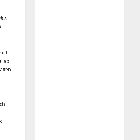
 Man
l
sich
allab
ätten,
och
k