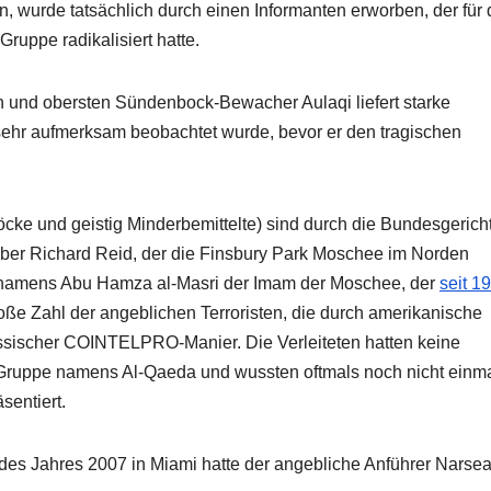
zen, wurde tatsächlich durch einen Informanten erworben, der für 
ruppe radikalisiert hatte.
und obersten Sündenbock-Bewacher Aulaqi liefert starke
sehr aufmerksam beobachtet wurde, bevor er den tragischen
cke und geistig Minderbemittelte) sind durch die Bundesgerich
mber Richard Reid, der die Finsbury Park Moschee im Norden
n namens Abu Hamza al-Masri der Imam der Moschee, der
seit 1
roße Zahl der angeblichen Terroristen, die durch amerikanische
klassischer COINTELPRO-Manier. Die Verleiteten hatten keine
Gruppe namens Al-Qaeda und wussten oftmals noch nicht einma
sentiert.
 des Jahres 2007 in Miami hatte der angebliche Anführer Narsea