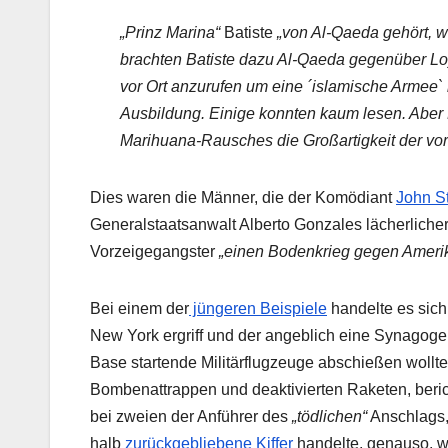
„Prinz Marina“
Batiste
„von Al-Qaeda gehört, wa
brachten Batiste dazu Al-Qaeda gegenüber Lo
vor Ort anzurufen um eine ´islamische Armee` i
Ausbildung. Einige konnten kaum lesen. Aber 
Marihuana-Rausches die Großartigkeit der vor
Dies waren die Männer, die der Komödiant
John S
Generalstaatsanwalt Alberto Gonzales lächerlicherw
Vorzeigegangster
„einen Bodenkrieg gegen Ameri
Bei einem der
jüngeren Beispiele
handelte es sich
New York ergriff und der angeblich eine Synagoge
Base startende Militärflugzeuge abschießen wollte
Bombenattrappen und deaktivierten Raketen, beri
bei zweien der Anführer des
„tödlichen“
Anschlags,
halb
zurückgebliebene Kiffer
handelte, genauso, w