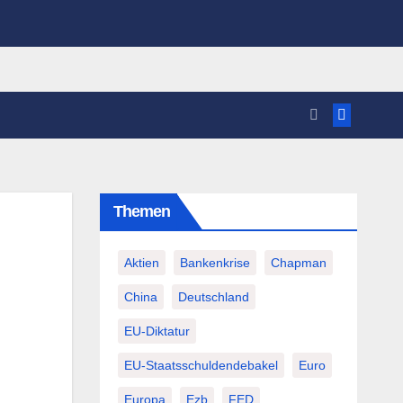
Themen
Aktien
Bankenkrise
Chapman
China
Deutschland
EU-Diktatur
EU-Staatsschuldendebakel
Euro
Europa
Ezb
FED