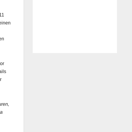
11
 einen
en
or
ils
r
uren,
da