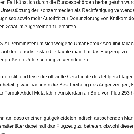
nen Fall künstlich durch die Bundesbehörden herbeigeführt wur
 Unterstützung der Konzernmedien als Rechtfertigung verwend
gnisse sowie mehr Autorität zur Denunzierung von Kritikern d
n Staat im Allgemeinen zu erhalten.
US-Außenministerium sich weigerte Umar Farouk Abdulmutallab
 auf der Terrorliste stand, erlaubte man ihm das Flugzeug zu
ner größeren Untersuchung zu vermdeiden.
en still und leise die offizielle Geschichte des fehlgeschlage
er beteiligt war, nachdem die Beschreibung des Augenzeugen, K
ar Farouk Abdul Mutallab in Amsterdam an Bord von Flug 253 ha
nn an, dass er einen gut gekleideten indisch aussehenden Man
nattentäter dabei half das Flugzeug zu betreten, obwohl dieser