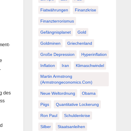
Fiatwährungen
Finanzkrise
Finanzterrorismus
Gefängnisplanet
Gold
Goldminen
Griechenland
ment-
Große Depression
Hyperinflation
e
Inflation
Iran
Klimaschwindel
.
Martin Armstrong
(Armstrongeconomics.com)
g des
Neue Weltordnung
Obama
ass
Piigs
Quantitative Lockerung
Ron Paul
Schuldenkrise
nd
Silber
Staatsanleihen