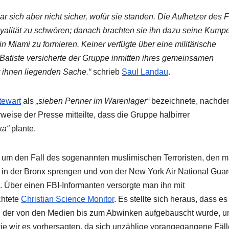
r sich aber nicht sicher, wofür sie standen. Die Aufhetzer des 
yalität zu schwören; danach brachten sie ihn dazu seine Kump
n Miami zu formieren. Keiner verfügte über eine militärische
Batiste versicherte der Gruppe inmitten ihres gemeinsamen
 ihnen liegenden Sache.“
schrieb
Saul Landau
.
tewart
als
„sieben Penner im Warenlager“
bezeichnete, nachde
eise der Presse mitteilte, dass die Gruppe halbirrer
ka“
plante.
 um den Fall des sogenannten muslimischen Terroristen, den m
 in der Bronx sprengen und von der New York Air National Gua
. Über einen FBI-Informanten versorgte man ihn mit
chtete
Christian Science Monitor
. Es stellte sich heraus, dass es
 der von den Medien bis zum Abwinken aufgebauscht wurde, 
ie wir es vorhersagten, da sich unzählige vorangegangene Fäll