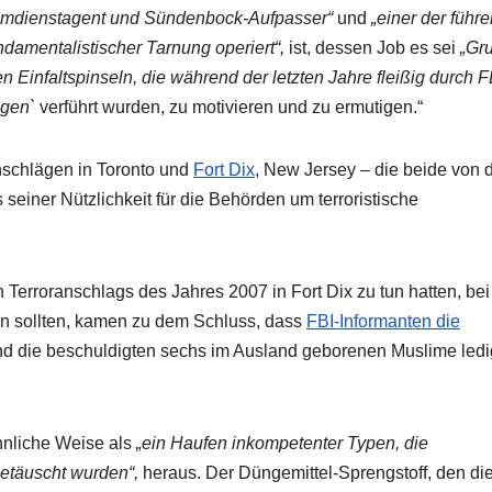
imdienstagent und Sündenbock-Aufpasser“
und
„einer der führ
ndamentalistischer Tarnung operiert“,
ist, dessen Job es sei
„Gr
 Einfaltspinseln, die während der letzten Jahre fleißig durch F
ägen`
verführt wurden, zu motivieren und zu ermutigen.“
anschlägen in Toronto und
Fort Dix
, New Jersey – die beide von 
iner Nützlichkeit für die Behörden um terroristische
 Terroranschlags des Jahres 2007 in Fort Dix zu tun hatten, be
 sollten, kamen zu dem Schluss, dass
FBI-Informanten die
d die beschuldigten sechs im Ausland geborenen Muslime ledi
ähnliche Weise als
„ein Haufen inkompetenter Typen, die
etäuscht wurden“,
heraus. Der Düngemittel-Sprengstoff, den di