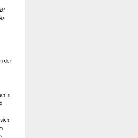
FBI
els
m der
an in
rd
 sich
um
e