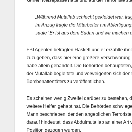
keinen Reisepasse hatte und auf der Terrorliste st
„Während Mutallab schlecht gekleidet war, tru
im Anzug fragte die Mitarbeiter am Abfertigun
sagte ´Er ist aus dem Sudan und wir machen d
FBI Agenten befragten Haskell und er erzählte ih
zuzugeben, dass hier eine größere Verschwörung vo
habe allein gehandelt. Die Behörden behaupteten
der Mutallab begleitete und verweigerten sich de
Bombenattentäters zu veröffentlichen.
Es scheinen wenig Zweifel darüber zu bestehen, 
weitere Helfer, gehabt hat. Die Behörden schwieg
Mann beschrieben, der den angeblichen Terroriste
darauf hindeutet, dass Abdulmutallab an einer Art
Position gezogen wurden.