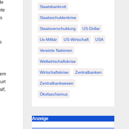
de
Staatsbankrott
ete
Staatsschuldenkrise
es
Staatsverschuldung
US-Dollar
Us-Militär
US-Wirtschaft
USA
s
Vereinte Nationen
Weltwirtschaftskrise
Wirtschaftskrise
Zentralbanken
nem
urt
Zentralbankwesen
lf,
Ökofaschismus
Anzeige