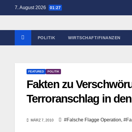
Zum
7. August 2026
01:27
Inhalt
springen
POLITIK
WIRTSCHAFT/FINANZEN
FEATURED
POLITIK
Fakten zu Verschwöru
Terroranschlag in den
#Falsche Flagge Operation
,
#Fa
MÄRZ 7, 2010