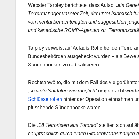
Webster Tarpley berichtete, dass Aulaqi „
ein Gehe
Terrormanager unserer Zeit, der unter islamisch fu
von mental benachteiligten und suggestiblen jungen
und kanadische RCMP-Agenten zu ´Terroranschl
Tarpley verweist auf Aulaqis Rolle bei den Terror
Bundesbehörden ausgeheckt wurden – als Beweis se
Sündenböcken zu radikalisieren.
Rechtsanwälte, die mit dem Fall des vielgerühmten
„so viele Soldaten wie möglich“
umgebracht werden
Schlüsselrollen
hinter der Operation einnahmen un
pfuschende Sündenböcke waren.
Die
„18 Terroristen aus Toronto“
stellten sich auf 
hauptsächlich durch einen Größenwahnsinnigen g