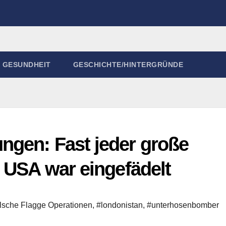
GESUNDHEIT
GESCHICHTE/HINTERGRÜNDE
ngen: Fast jeder große
 USA war eingefädelt
lsche Flagge Operationen
,
#londonistan
,
#unterhosenbomber