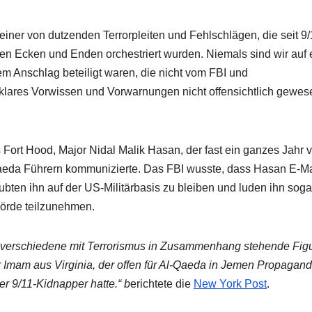
einer von dutzenden Terrorpleiten und Fehlschlägen, die seit 9/
llen Ecken und Enden orchestriert wurden. Niemals sind wir auf
m Anschlag beteiligt waren, die nicht vom FBI und
lares Vorwissen und Vorwarnungen nicht offensichtlich gewes
s Fort Hood, Major Nidal Malik Hasan, der fast ein ganzes Jahr v
aeda Führern kommunizierte. Das FBI wusste, dass Hasan E-Ma
laubten ihn auf der US-Militärbasis zu bleiben und luden ihn soga
örde teilzunehmen.
n verschiedene mit Terrorismus in Zusammenhang stehende Fig
r Imam aus Virginia, der offen für Al-Qaeda in Jemen Propagan
r 9/11-Kidnapper hatte.“ b
erichtete die
New York Post
.