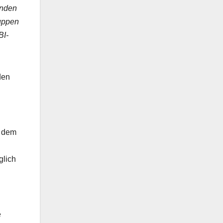
enden
uppen
BI-
den
i dem
glich
e