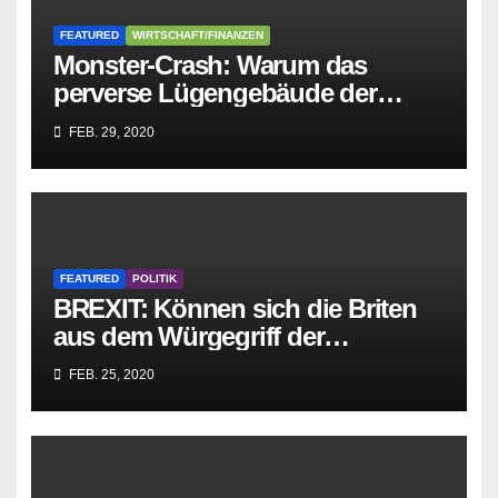
FEATURED
WIRTSCHAFT/FINANZEN
Monster-Crash: Warum das
perverse Lügengebäude der
Sozialisten in sich
FEB. 29, 2020
zusammenbricht!
FEATURED
POLITIK
BREXIT: Können sich die Briten
aus dem Würgegriff der
parasitären EU-Mafia befreien?
FEB. 25, 2020