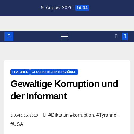
Zum
9. August 2026
10:34
Inhalt
springen
FEATURED
GESCHICHTE/HINTERGRÜNDE
Gewaltige Korruption und
der Informant
#Diktatur
,
#korruption
,
#Tyrannei
,
APR. 15, 2010
#USA