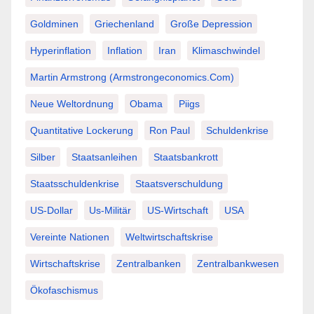
Goldminen
Griechenland
Große Depression
Hyperinflation
Inflation
Iran
Klimaschwindel
Martin Armstrong (Armstrongeconomics.com)
Neue Weltordnung
Obama
Piigs
Quantitative Lockerung
Ron Paul
Schuldenkrise
Silber
Staatsanleihen
Staatsbankrott
Staatsschuldenkrise
Staatsverschuldung
US-Dollar
Us-Militär
US-Wirtschaft
USA
Vereinte Nationen
Weltwirtschaftskrise
Wirtschaftskrise
Zentralbanken
Zentralbankwesen
Ökofaschismus