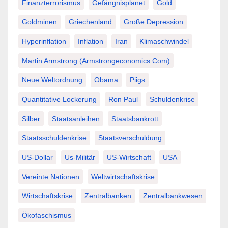
Finanzterrorismus
Gefängnisplanet
Gold
Goldminen
Griechenland
Große Depression
Hyperinflation
Inflation
Iran
Klimaschwindel
Martin Armstrong (Armstrongeconomics.com)
Neue Weltordnung
Obama
Piigs
Quantitative Lockerung
Ron Paul
Schuldenkrise
Silber
Staatsanleihen
Staatsbankrott
Staatsschuldenkrise
Staatsverschuldung
US-Dollar
Us-Militär
US-Wirtschaft
USA
Vereinte Nationen
Weltwirtschaftskrise
Wirtschaftskrise
Zentralbanken
Zentralbankwesen
Ökofaschismus