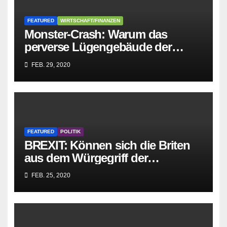
FEATURED
WIRTSCHAFT/FINANZEN
Monster-Crash: Warum das
perverse Lügengebäude der
Sozialisten in sich
FEB. 29, 2020
zusammenbricht!
FEATURED
POLITIK
BREXIT: Können sich die Briten
aus dem Würgegriff der
parasitären EU-Mafia befreien?
FEB. 25, 2020