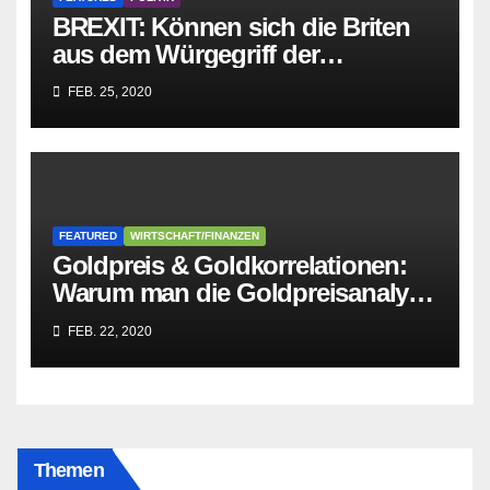
BREXIT: Können sich die Briten
aus dem Würgegriff der
parasitären EU-Mafia befreien?
FEB. 25, 2020
FEATURED
WIRTSCHAFT/FINANZEN
Goldpreis & Goldkorrelationen:
Warum man die Goldpreisanalyse
besser Profis überlässt!
FEB. 22, 2020
Themen