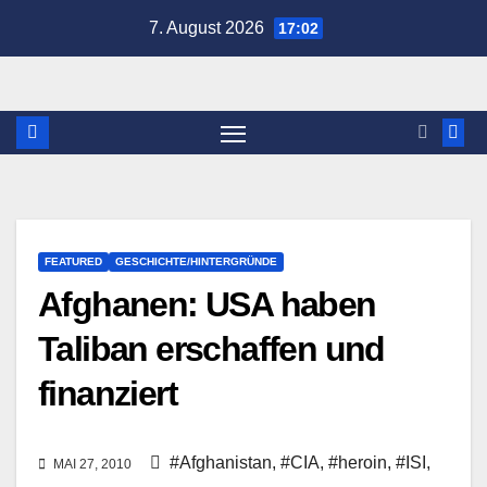
Zum
7. August 2026
17:02
Inhalt
springen
FEATURED
GESCHICHTE/HINTERGRÜNDE
Afghanen: USA haben
Taliban erschaffen und
finanziert
#Afghanistan
,
#CIA
,
#heroin
,
#ISI
,
MAI 27, 2010