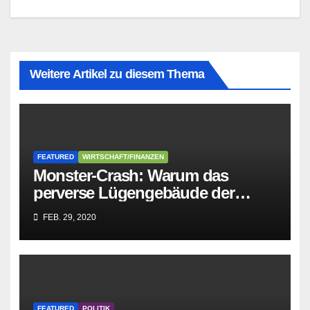
Weitere Artikel zu diesem Thema
FEATURED
WIRTSCHAFT/FINANZEN
Monster-Crash: Warum das
perverse Lügengebäude der
Sozialisten in sich
FEB. 29, 2020
zusammenbricht!
FEATURED
POLITIK