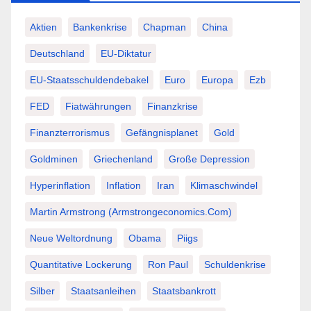
Aktien
Bankenkrise
Chapman
China
Deutschland
EU-Diktatur
EU-Staatsschuldendebakel
Euro
Europa
Ezb
FED
Fiatwährungen
Finanzkrise
Finanzterrorismus
Gefängnisplanet
Gold
Goldminen
Griechenland
Große Depression
Hyperinflation
Inflation
Iran
Klimaschwindel
Martin Armstrong (Armstrongeconomics.com)
Neue Weltordnung
Obama
Piigs
Quantitative Lockerung
Ron Paul
Schuldenkrise
Silber
Staatsanleihen
Staatsbankrott