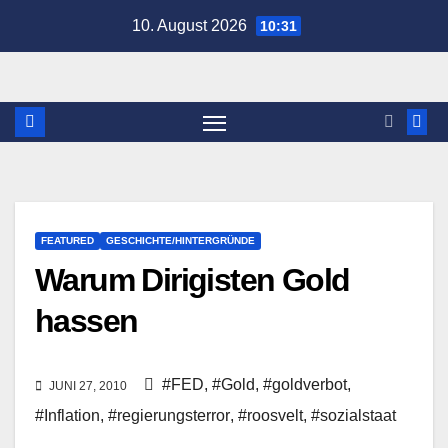
Zum
10. August 2026
10:31
Inhalt
springen
FEATURED
GESCHICHTE/HINTERGRÜNDE
Warum Dirigisten Gold
hassen
#FED
,
#Gold
,
#goldverbot
,
JUNI 27, 2010
#Inflation
,
#regierungsterror
,
#roosvelt
,
#sozialstaat