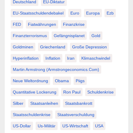
Deutschland
EU-Diktatur
EU-Staatsschuldendebakel
Euro
Europa
Ezb
FED
Fiatwährungen
Finanzkrise
Finanzterrorismus
Gefängnisplanet
Gold
Goldminen
Griechenland
Große Depression
Hyperinflation
Inflation
Iran
Klimaschwindel
Martin Armstrong (Armstrongeconomics.com)
Neue Weltordnung
Obama
Piigs
Quantitative Lockerung
Ron Paul
Schuldenkrise
Silber
Staatsanleihen
Staatsbankrott
Staatsschuldenkrise
Staatsverschuldung
US-Dollar
Us-Militär
US-Wirtschaft
USA