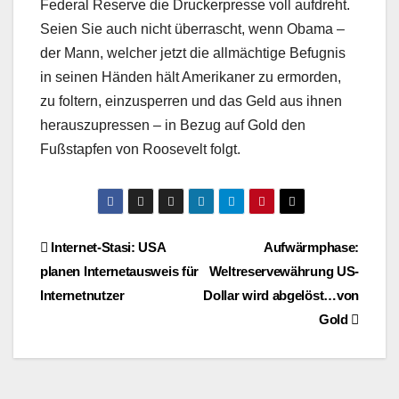
Federal Reserve die Druckerpresse voll aufdreht.
Seien Sie auch nicht überrascht, wenn Obama –
der Mann, welcher jetzt die allmächtige Befugnis
in seinen Händen hält Amerikaner zu ermorden,
zu foltern, einzusperren und das Geld aus ihnen
herauszupressen – in Bezug auf Gold den
Fußstapfen von Roosevelt folgt.
Beitragsnavigation
Internet-Stasi: USA
Aufwärmphase:
planen Internetausweis für
Weltreservewährung US-
Internetnutzer
Dollar wird abgelöst…von
Gold