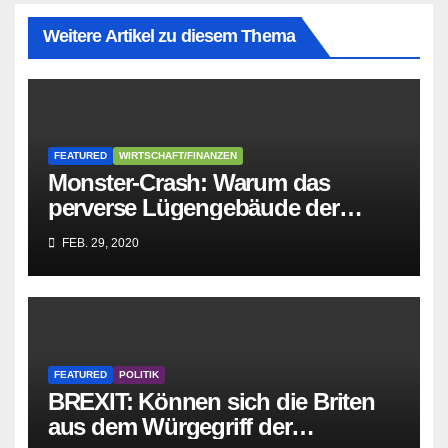
Weitere Artikel zu diesem Thema
FEATURED
WIRTSCHAFT/FINANZEN
Monster-Crash: Warum das
perverse Lügengebäude der
Sozialisten in sich
FEB. 29, 2020
zusammenbricht!
FEATURED
POLITIK
BREXIT: Können sich die Briten
aus dem Würgegriff der