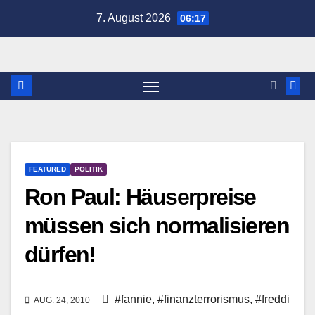
Zum
7. August 2026
06:17
Inhalt
springen
FEATURED
POLITIK
Ron Paul: Häuserpreise
müssen sich normalisieren
dürfen!
#fannie
,
#finanzterrorismus
,
#freddi
AUG. 24, 2010