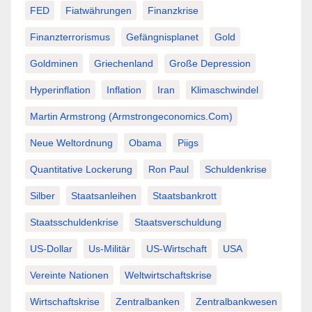
FED
Fiatwährungen
Finanzkrise
Finanzterrorismus
Gefängnisplanet
Gold
Goldminen
Griechenland
Große Depression
Hyperinflation
Inflation
Iran
Klimaschwindel
Martin Armstrong (Armstrongeconomics.com)
Neue Weltordnung
Obama
Piigs
Quantitative Lockerung
Ron Paul
Schuldenkrise
Silber
Staatsanleihen
Staatsbankrott
Staatsschuldenkrise
Staatsverschuldung
US-Dollar
Us-Militär
US-Wirtschaft
USA
Vereinte Nationen
Weltwirtschaftskrise
Wirtschaftskrise
Zentralbanken
Zentralbankwesen