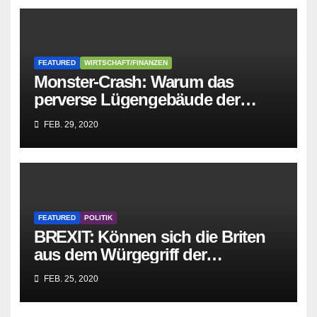
FEATURED
WIRTSCHAFT/FINANZEN
Monster-Crash: Warum das
perverse Lügengebäude der
Sozialisten in sich
FEB. 29, 2020
zusammenbricht!
FEATURED
POLITIK
BREXIT: Können sich die Briten
aus dem Würgegriff der
parasitären EU-Mafia befreien?
FEB. 25, 2020