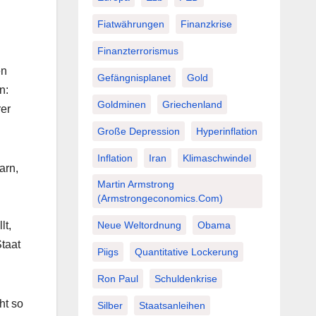
Fiatwährungen
Finanzkrise
Finanzterrorismus
en
Gefängnisplanet
Gold
n:
Goldminen
Griechenland
rer
Große Depression
Hyperinflation
Inflation
Iran
Klimaschwindel
arn,
Martin Armstrong
(Armstrongeconomics.com)
Neue Weltordnung
Obama
lt,
taat
Piigs
Quantitative Lockerung
Ron Paul
Schuldenkrise
ht so
Silber
Staatsanleihen