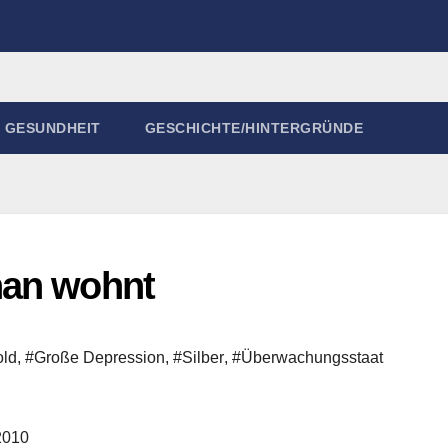
GESUNDHEIT
GESCHICHTE/HINTERGRÜNDE
nan wohnt
ld
,
#Große Depression
,
#Silber
,
#Überwachungsstaat
2010