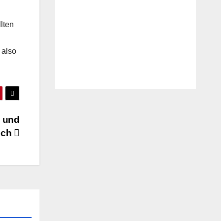
lten
 also
n und
och