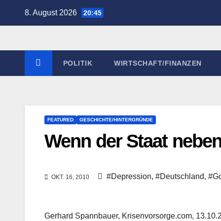
Zum
8. August 2026
20:45
Inhalt
springen
POLITIK
WIRTSCHAFT/FINANZEN
FEATURED
GESCHICHTE/HINTERGRÜNDE
Wenn der Staat nebe
#Depression
,
#Deutschland
,
#Go
OKT. 16, 2010
Gerhard Spannbauer, Krisenvorsorge.com, 13.10.