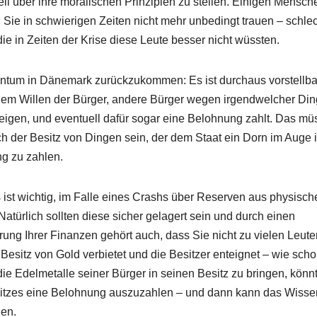
il über ihre moralischen Prinzipien zu stellen. Einigen Mensch
 Sie in schwierigen Zeiten nicht mehr unbedingt trauen – schlec
e in Zeiten der Krise diese Leute besser nicht wüssten.
entum in Dänemark zurückzukommen: Es ist durchaus vorstellba
dem Willen der Bürger, andere Bürger wegen irgendwelcher Din
igen, und eventuell dafür sogar eine Belohnung zahlt. Das mü
ch der Besitz von Dingen sein, der dem Staat ein Dorn im Auge i
ng zu zahlen.
 ist wichtig, im Falle eines Crashs über Reserven aus physisc
Natürlich sollten diese sicher gelagert sein und durch einen
ng Ihrer Finanzen gehört auch, dass Sie nicht zu vielen Leute
 Besitz von Gold verbietet und die Besitzer enteignet – wie sch
ie Edelmetalle seiner Bürger in seinen Besitz zu bringen, könn
Besitzes eine Belohnung auszuzahlen – und dann kann das Wiss
den.