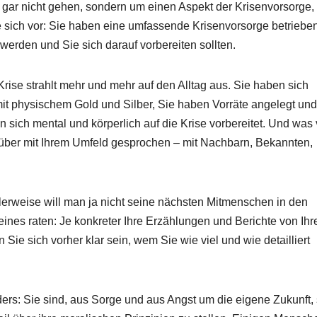
 gar nicht gehen, sondern um einen Aspekt der Krisenvorsorge,
ie sich vor: Sie haben eine umfassende Krisenvorsorge betrieben
werden und Sie sich darauf vorbereiten sollten.
ise strahlt mehr und mehr auf den Alltag aus. Sie haben sich
mit physischem Gold und Silber, Sie haben Vorräte angelegt und
ich mental und körperlich auf die Krise vorbereitet. Und was 
über mit Ihrem Umfeld gesprochen – mit Nachbarn, Bekannten,
lerweise will man ja nicht seine nächsten Mitmenschen in den
nes raten: Je konkreter Ihre Erzählungen und Berichte von Ihr
ie sich vorher klar sein, wem Sie wie viel und wie detailliert
ers: Sie sind, aus Sorge und aus Angst um die eigene Zukunft,