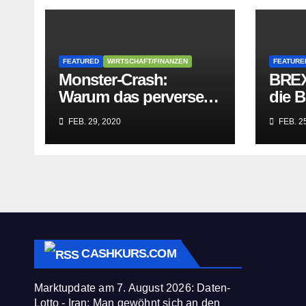
FEATURED
WIRTSCHAFT/FINANZEN
FEATURE
Monster-Crash:
BREX
Warum das perverse
die B
Lügengebäude der
Würge
FEB. 29, 2020
FEB. 25
Sozialisten in sich
paras
zusammenbricht!
befre
CASHKURS.COM
Marktupdate am 7. August 2026: Daten-
Lotto - Iran: Man gewöhnt sich an den