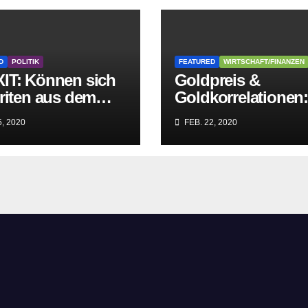
D
POLITIK
FEATURED
WIRTSCHAFT/FINANZEN
IT: Können sich
Goldpreis &
riten aus dem
Goldkorrelationen
griff der
Warum man die
, 2020
FEB. 22, 2020
itären EU-Mafia
Goldpreisanalyse
ien?
besser Profis
überlässt!