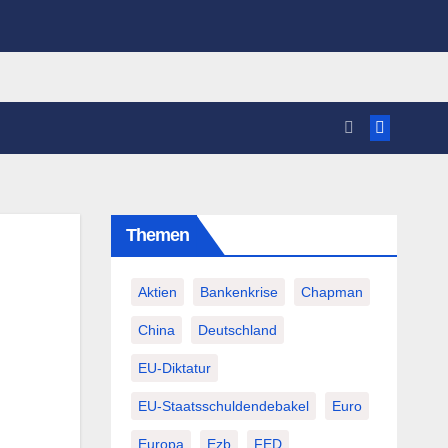
Themen
Aktien
Bankenkrise
Chapman
China
Deutschland
EU-Diktatur
EU-Staatsschuldendebakel
Euro
Europa
Ezb
FED