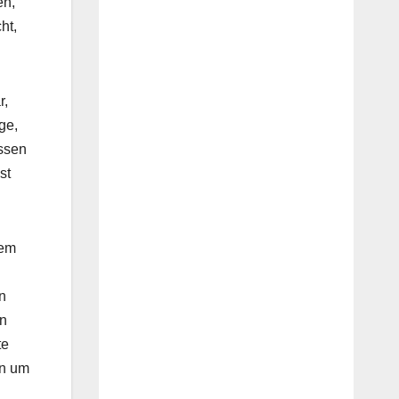
en,
ht,
r,
ge,
ssen
st
hem
n
on
te
en um