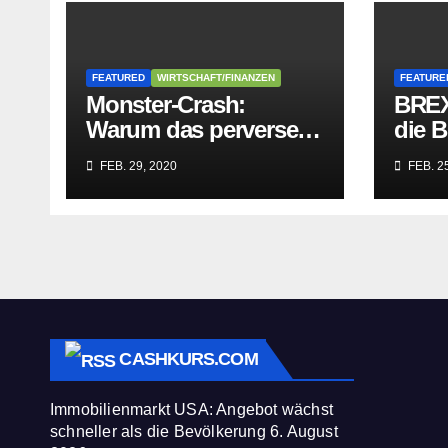
FEATURED
WIRTSCHAFT/FINANZEN
FEATURE
Monster-Crash:
BREX
Warum das perverse
die B
Lügengebäude der
Würge
FEB. 29, 2020
FEB. 25
Sozialisten in sich
paras
zusammenbricht!
befre
CASHKURS.COM
Immobilienmarkt USA: Angebot wächst
schneller als die Bevölkerung
6. August