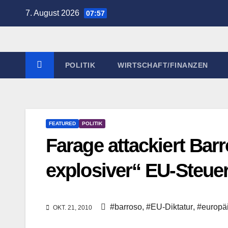
Zum
7. August 2026
07:57
Inhalt
springen
POLITIK
WIRTSCHAFT/FINANZEN
FEATURED
POLITIK
Farage attackiert Bar
explosiver“ EU-Steue
#barroso
,
#EU-Diktatur
,
#europä
OKT. 21, 2010