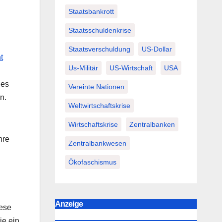
Staatsbankrott
Staatsschuldenkrise
Staatsverschuldung
US-Dollar
t
Us-Militär
US-Wirtschaft
USA
 es
Vereinte Nationen
n.
Weltwirtschaftskrise
Wirtschaftskrise
Zentralbanken
hre
Zentralbankwesen
Ökofaschismus
Anzeige
iese
ie ein