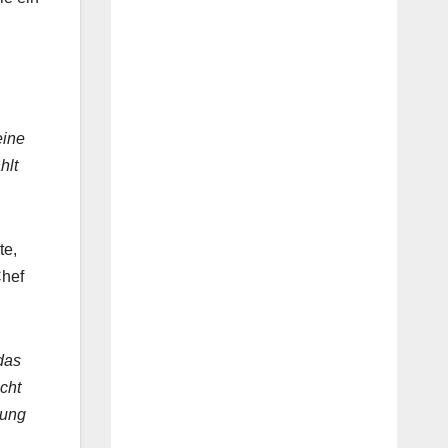
eine
hlt
te,
Chef
das
icht
mung