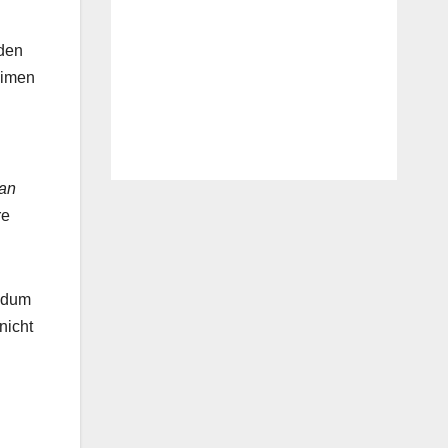
 den
eimen
 an
re
endum
nicht