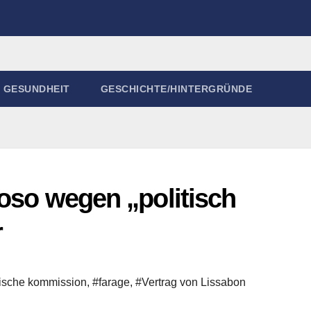
GESUNDHEIT
GESCHICHTE/HINTERGRÜNDE
roso wegen „politisch
r
ische kommission
,
#farage
,
#Vertrag von Lissabon