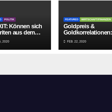
D
POLITIK
FEATURED
WIRTSCHAFT/FINANZEN
IT: Können sich
Goldpreis &
riten aus dem
Goldkorrelationen
griff der
Warum man die
, 2020
FEB. 22, 2020
itären EU-Mafia
Goldpreisanalyse
ien?
besser Profis
überlässt!