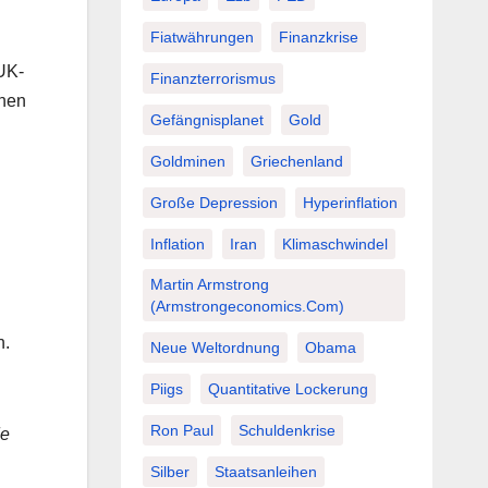
Fiatwährungen
Finanzkrise
UK-
Finanzterrorismus
inen
Gefängnisplanet
Gold
Goldminen
Griechenland
Große Depression
Hyperinflation
Inflation
Iran
Klimaschwindel
Martin Armstrong
(Armstrongeconomics.com)
n.
Neue Weltordnung
Obama
Piigs
Quantitative Lockerung
Ron Paul
Schuldenkrise
de
Silber
Staatsanleihen