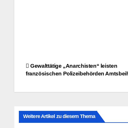
Beitragsnavigation
Gewalttätige „Anarchisten“ leisten
französischen Polizeibehörden Amtsbeih
Weitere Artikel zu diesem Thema