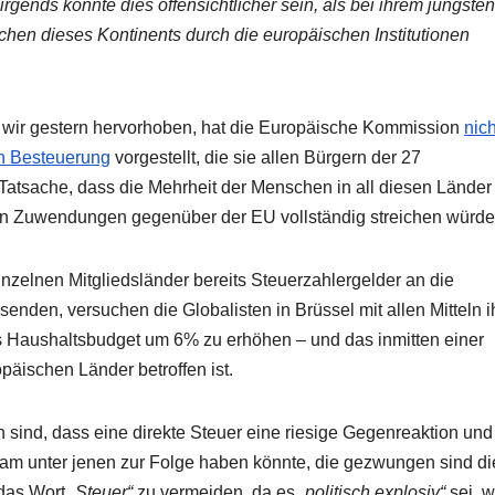
irgends könnte dies offensichtlicher sein, als bei ihrem jüngsten
chen dieses Kontinents durch die europäischen Institutionen
 wir gestern hervorhoben, hat die Europäische Kommission
nich
en Besteuerung
vorgestellt, die sie allen Bürgern der 27
r Tatsache, dass die Mehrheit der Menschen in all diesen Länder
len Zuwendungen gegenüber der EU vollständig streichen würde
inzelnen Mitgliedsländer bereits Steuerzahlergelder an die
enden, versuchen die Globalisten in Brüssel mit allen Mitteln i
s Haushaltsbudget um 6% zu erhöhen – und das inmitten einer
päischen Länder betroffen ist.
n sind, dass eine direkte Steuer eine riesige Gegenreaktion und
m unter jenen zur Folge haben könnte, die gezwungen sind d
 das Wort
„Steuer“
zu vermeiden, da es „
politisch explosiv“
sei, w