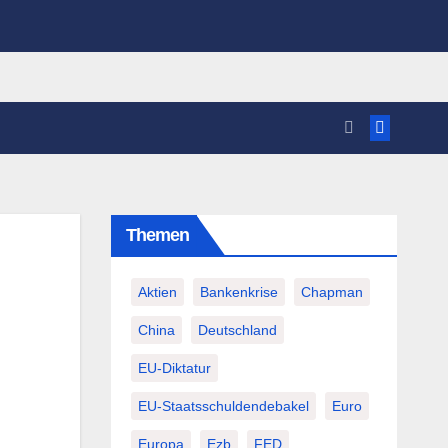
Themen
Aktien
Bankenkrise
Chapman
China
Deutschland
EU-Diktatur
EU-Staatsschuldendebakel
Euro
Europa
Ezb
FED