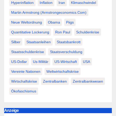
Hyperinflation
Inflation
Iran
Klimaschwindel
Martin Armstrong (Armstrongeconomics.com)
Neue Weltordnung
Obama
Piigs
Quantitative Lockerung
Ron Paul
Schuldenkrise
Silber
Staatsanleihen
Staatsbankrott
Staatsschuldenkrise
Staatsverschuldung
US-Dollar
Us-Militär
US-Wirtschaft
USA
Vereinte Nationen
Weltwirtschaftskrise
Wirtschaftskrise
Zentralbanken
Zentralbankwesen
Ökofaschismus
Anzeige