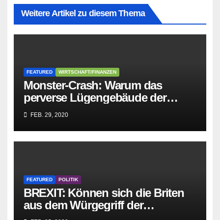
Weitere Artikel zu diesem Thema
FEATURED
WIRTSCHAFT/FINANZEN
Monster-Crash: Warum das
perverse Lügengebäude der
Sozialisten in sich
FEB. 29, 2020
zusammenbricht!
FEATURED
POLITIK
BREXIT: Können sich die Briten
aus dem Würgegriff der
parasitären EU-Mafia befreien?