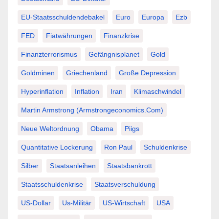
EU-Staatsschuldendebakel
Euro
Europa
Ezb
FED
Fiatwährungen
Finanzkrise
Finanzterrorismus
Gefängnisplanet
Gold
Goldminen
Griechenland
Große Depression
Hyperinflation
Inflation
Iran
Klimaschwindel
Martin Armstrong (Armstrongeconomics.com)
Neue Weltordnung
Obama
Piigs
Quantitative Lockerung
Ron Paul
Schuldenkrise
Silber
Staatsanleihen
Staatsbankrott
Staatsschuldenkrise
Staatsverschuldung
US-Dollar
Us-Militär
US-Wirtschaft
USA