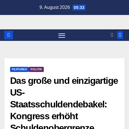
Zum
9. August 2026
05:33
Inhalt
springen
FEATURED
POLITIK
Das große und einzigartige
US-
Staatsschuldendebakel:
Kongress erhöht
Schuldenobergrenze