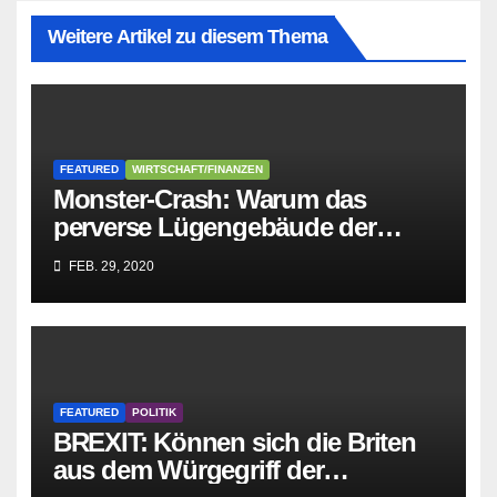
Weitere Artikel zu diesem Thema
FEATURED
WIRTSCHAFT/FINANZEN
Monster-Crash: Warum das
perverse Lügengebäude der
Sozialisten in sich
FEB. 29, 2020
zusammenbricht!
FEATURED
POLITIK
BREXIT: Können sich die Briten
aus dem Würgegriff der