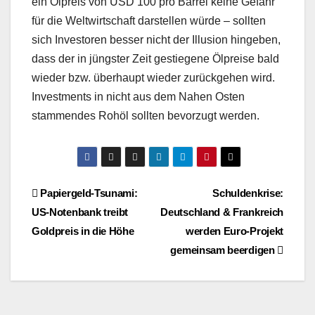
ein Ölpreis von USD 100 pro Barrel keine Gefahr
für die Weltwirtschaft darstellen würde – sollten
sich Investoren besser nicht der Illusion hingeben,
dass der in jüngster Zeit gestiegene Ölpreise bald
wieder bzw. überhaupt wieder zurückgehen wird.
Investments in nicht aus dem Nahen Osten
stammendes Rohöl sollten bevorzugt werden.
Beitragsnavigation
Papiergeld-Tsunami:
Schuldenkrise:
US-Notenbank treibt
Deutschland & Frankreich
Goldpreis in die Höhe
werden Euro-Projekt
gemeinsam beerdigen