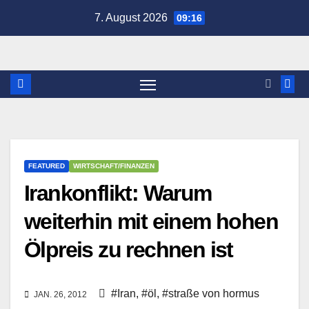
Zum
7. August 2026
09:16
Inhalt
springen
FEATURED
WIRTSCHAFT/FINANZEN
Irankonflikt: Warum
weiterhin mit einem hohen
Ölpreis zu rechnen ist
#Iran
,
#öl
,
#straße von hormus
JAN. 26, 2012