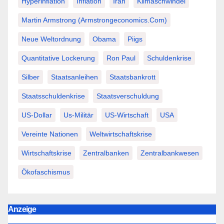
Hyperinflation
Inflation
Iran
Klimaschwindel
Martin Armstrong (Armstrongeconomics.com)
Neue Weltordnung
Obama
Piigs
Quantitative Lockerung
Ron Paul
Schuldenkrise
Silber
Staatsanleihen
Staatsbankrott
Staatsschuldenkrise
Staatsverschuldung
US-Dollar
Us-Militär
US-Wirtschaft
USA
Vereinte Nationen
Weltwirtschaftskrise
Wirtschaftskrise
Zentralbanken
Zentralbankwesen
Ökofaschismus
Anzeige