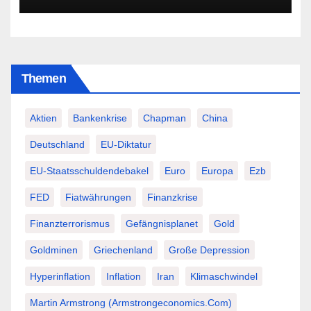
Themen
Aktien
Bankenkrise
Chapman
China
Deutschland
EU-Diktatur
EU-Staatsschuldendebakel
Euro
Europa
Ezb
FED
Fiatwährungen
Finanzkrise
Finanzterrorismus
Gefängnisplanet
Gold
Goldminen
Griechenland
Große Depression
Hyperinflation
Inflation
Iran
Klimaschwindel
Martin Armstrong (Armstrongeconomics.com)