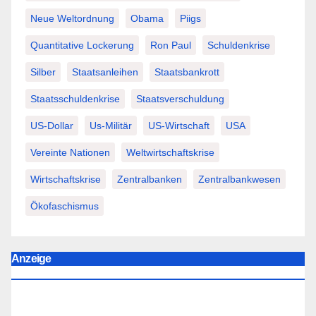
Neue Weltordnung
Obama
Piigs
Quantitative Lockerung
Ron Paul
Schuldenkrise
Silber
Staatsanleihen
Staatsbankrott
Staatsschuldenkrise
Staatsverschuldung
US-Dollar
Us-Militär
US-Wirtschaft
USA
Vereinte Nationen
Weltwirtschaftskrise
Wirtschaftskrise
Zentralbanken
Zentralbankwesen
Ökofaschismus
Anzeige