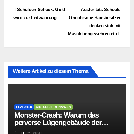
Beitragsnavigation
Schulden-Schock: Gold
Austeritäts-Schock:
wird zur Leitwährung
Griechische Hausbesitzer
decken sich mit
Maschinengewehren ein
Weitere Artikel zu diesem Thema
FEATURED
WIRTSCHAFT/FINANZEN
Monster-Crash: Warum das
perverse Lügengebäude der
Sozialisten in sich
FEB. 29, 2020