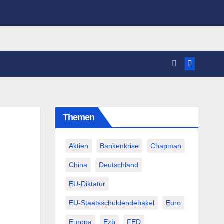
Themen
Aktien
Bankenkrise
Chapman
China
Deutschland
EU-Diktatur
EU-Staatsschuldendebakel
Euro
Europa
Ezb
FED