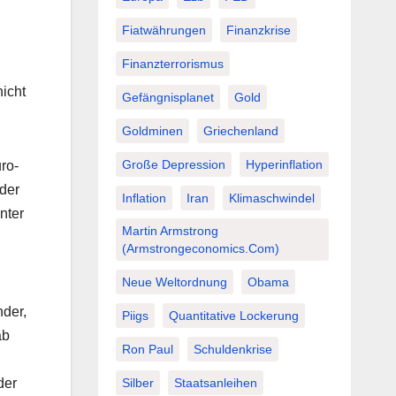
Fiatwährungen
Finanzkrise
Finanzterrorismus
icht
Gefängnisplanet
Gold
Goldminen
Griechenland
Große Depression
Hyperinflation
ro-
 der
Inflation
Iran
Klimaschwindel
nter
Martin Armstrong
(Armstrongeconomics.com)
Neue Weltordnung
Obama
nder,
Piigs
Quantitative Lockerung
ab
Ron Paul
Schuldenkrise
Silber
Staatsanleihen
der