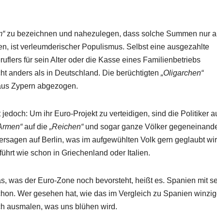
m“
zu bezeichnen und nahezulegen, dass solche Summen nur a
ist verleumderischer Populismus. Selbst eine ausgezahlte
flers für sein Alter oder die Kasse eines Familienbetriebs
cht anders als in Deutschland. Die berüchtigten
„Oligarchen“
 aus Zypern abgezogen.
 jedoch: Um ihr Euro-Projekt zu verteidigen, sind die Politiker 
Armen“
auf die
„Reichen“
und sogar ganze Völker gegeneinande
 Versagen auf Berlin, was im aufgewühlten Volk gern geglaubt wi
hrt wie schon in Griechenland oder Italien.
s, was der Euro-Zone noch bevorsteht, heißt es. Spanien mit s
chon. Wer gesehen hat, wie das im Vergleich zu Spanien winzi
ch ausmalen, was uns blühen wird.