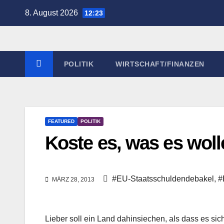
Zum
8. August 2026
12:23
Inhalt
springen
POLITIK
WIRTSCHAFT/FINANZEN
FEATURED
POLITIK
Koste es, was es woll
#EU-Staatsschuldendebakel
,
#
MÄRZ 28, 2013
Lieber soll ein Land dahinsiechen, als dass es si