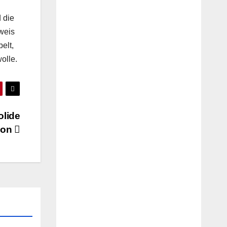
 die
weis
elt,
olle.
olide
ion