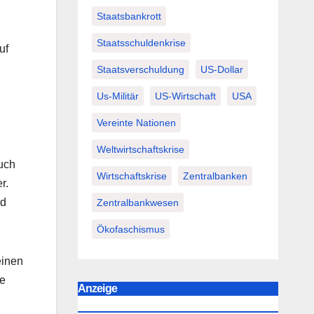
Staatsbankrott
Staatsschuldenkrise
uf
Staatsverschuldung
US-Dollar
Us-Militär
US-Wirtschaft
USA
Vereinte Nationen
Weltwirtschaftskrise
auch
Wirtschaftskrise
Zentralbanken
r.
rd
Zentralbankwesen
Ökofaschismus
einen
ge
Anzeige