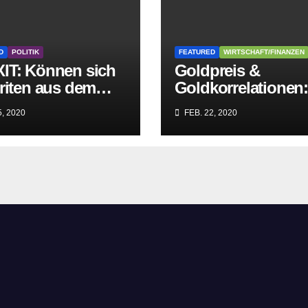
D
POLITIK
FEATURED
WIRTSCHAFT/FINANZEN
IT: Können sich
Goldpreis &
riten aus dem
Goldkorrelationen
griff der
Warum man die
, 2020
FEB. 22, 2020
itären EU-Mafia
Goldpreisanalyse
ien?
besser Profis
überlässt!