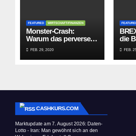
FEATURED
WIRTSCHAFT/FINANZEN
FEATURE
Monster-Crash:
BREX
Warum das perverse
die B
Lügengebäude der
Würge
FEB. 29, 2020
FEB. 25
Sozialisten in sich
paras
zusammenbricht!
befre
CASHKURS.COM
Marktupdate am 7. August 2026: Daten-
Lotto - Iran: Man gewöhnt sich an den