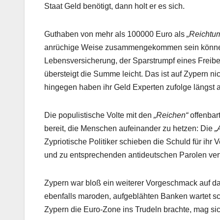
Staat Geld benötigt, dann holt er es sich.
Guthaben von mehr als 100000 Euro als
„Reichtu
anrüchige Weise zusammengekommen sein können, 
Lebensversicherung, der Sparstrumpf eines Freiberu
übersteigt die Summe leicht. Das ist auf Zypern ni
hingegen haben ihr Geld Experten zufolge längst
Die populistische Volte mit den
„Reichen“
offenbart
bereit, die Menschen aufeinander zu hetzen: Die
„
Zypriotische Politiker schieben die Schuld für ihr
und zu entsprechenden antideutschen Parolen verfü
Zypern war bloß ein weiterer Vorgeschmack auf da
ebenfalls maroden, aufgeblähten Banken wartet s
Zypern die Euro-Zone ins Trudeln brachte, mag si