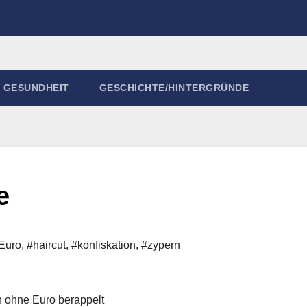
GESUNDHEIT
GESCHICHTE/HINTERGRÜNDE
e
Euro
,
#haircut
,
#konfiskation
,
#zypern
ch ohne Euro berappelt