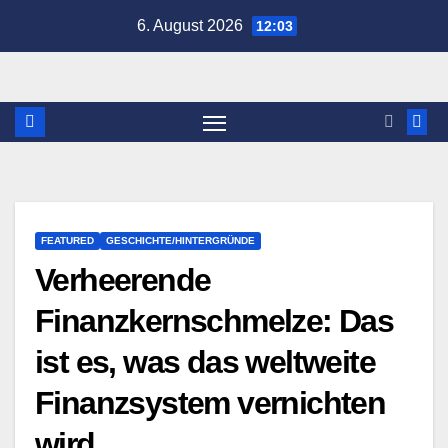
Zum
6. August 2026
12:03
Inhalt
springen
FEATURED
GESCHICHTE/HINTERGRÜNDE
Verheerende
Finanzkernschmelze: Das
ist es, was das weltweite
Finanzsystem vernichten
wird