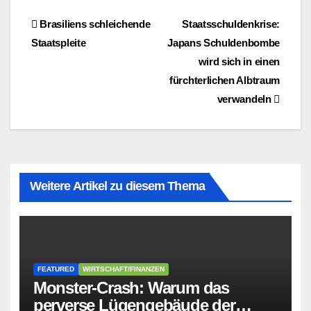
Beitragsnavigation
Brasiliens schleichende
Staatsschuldenkrise:
Staatspleite
Japans Schuldenbombe
wird sich in einen
fürchterlichen Albtraum
verwandeln
Weitere Artikel zu diesem Thema
FEATURED
WIRTSCHAFT/FINANZEN
Monster-Crash: Warum das
perverse Lügengebäude der