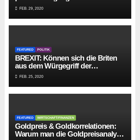
Sozialisten in sich
FEB. 29, 2020
zusammenbricht!
FEATURED
POLITIK
BREXIT: Können sich die Briten
aus dem Würgegriff der
parasitären EU-Mafia befreien?
FEB. 25, 2020
FEATURED
WIRTSCHAFT/FINANZEN
Goldpreis & Goldkorrelationen:
Warum man die Goldpreisanalyse