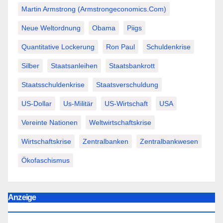
Martin Armstrong (Armstrongeconomics.com)
Neue Weltordnung
Obama
Piigs
Quantitative Lockerung
Ron Paul
Schuldenkrise
Silber
Staatsanleihen
Staatsbankrott
Staatsschuldenkrise
Staatsverschuldung
US-Dollar
Us-Militär
US-Wirtschaft
USA
Vereinte Nationen
Weltwirtschaftskrise
Wirtschaftskrise
Zentralbanken
Zentralbankwesen
Ökofaschismus
Anzeige