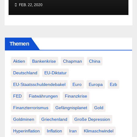
besser Profis überlässt!
FEB. 22, 2020
Themen
Aktien
Bankenkrise
Chapman
China
Deutschland
EU-Diktatur
EU-Staatsschuldendebakel
Euro
Europa
Ezb
FED
Fiatwährungen
Finanzkrise
Finanzterrorismus
Gefängnisplanet
Gold
Goldminen
Griechenland
Große Depression
Hyperinflation
Inflation
Iran
Klimaschwindel