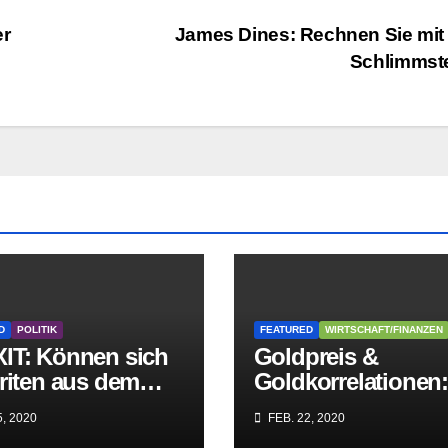
er
James Dines: Rechnen Sie mi
Schlimmst
D
POLITIK
FEATURED
WIRTSCHAFT/FINANZEN
IT: Können sich
Goldpreis &
riten aus dem
Goldkorrelationen
griff der
Warum man die
, 2020
FEB. 22, 2020
itären EU-Mafia
Goldpreisanalyse