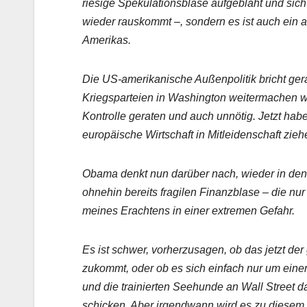
riesige Spekulationsblase aufgebläht und sich 
wieder rauskommt –, sondern es ist auch ein a
Amerikas.
Die US-amerikanische Außenpolitik bricht ger
Kriegsparteien in Washington weitermachen wie
Kontrolle geraten und auch unnötig. Jetzt habe
europäische Wirtschaft in Mitleidenschaft zieh
Obama denkt nun darüber nach, wieder in den 
ohnehin bereits fragilen Finanzblase – die nur
meines Erachtens in einer extremen Gefahr.
Es ist schwer, vorherzusagen, ob das jetzt de
zukommt, oder ob es sich einfach nur um einen
und die trainierten Seehunde an Wall Street 
schicken. Aber irgendwann wird es zu diesem 