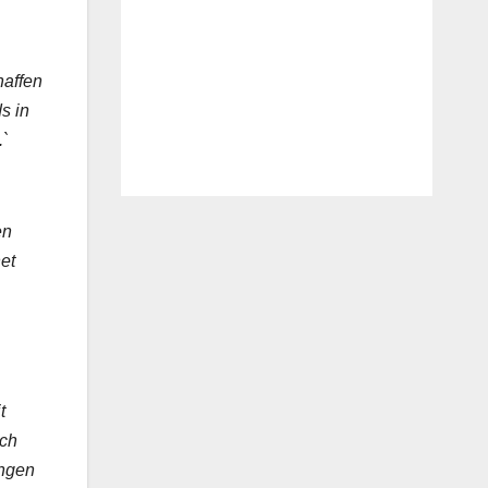
haffen
s in
.`
en
et
t
rch
ungen