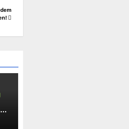
t dem
en!
: