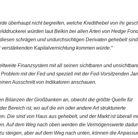
rde überhaupt nicht begreifen, welche Kredithebel von ihr gesc
Gelddruckerei würden laut Belkin bei allen Arten von Hedge Fond
l diesen schrägen und undurchsichtigen Derivaten gehebelt sind
st verstärkenden Kapitalvernichtung kommen würde.“
eltweite Finanzsystem mit all seinen sichtbaren und unsichtbar
 Problem mit der Fed und speziell mit der Fed-Vorsitzenden Jan
kleinen Ausschnitt von Indikatoren anschauen.
en Bilanzen der Großbanken an, obwohl die größte Quelle für
er Bereich ist, wo auf die ein oder andere Art strukturierte
. Die sind von Haus aus gehebelt, und der Markt ist überall mi
den. Auf dem Weg nach oben werden die Vermögenswerte dadu
d zu steigen, aber auf dem Weg nach unten, können die Anpass