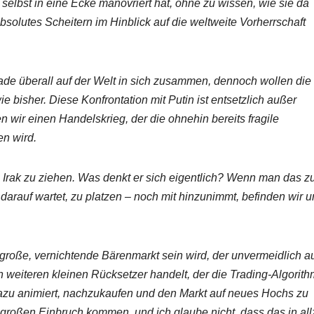
selbst in eine Ecke manövriert hat, ohne zu wissen, wie sie da
bsolutes Scheitern im Hinblick auf die weltweite Vorherrschaft
ade überall auf der Welt in sich zusammen, dennoch wollen die
 bisher. Diese Konfrontation mit Putin ist entsetzlich außer
n wir einen Handelskrieg, der die ohnehin bereits fragile
en wird.
Irak zu ziehen. Was denkt er sich eigentlich? Wenn man das z
 darauf wartet, zu platzen – noch mit hinzunimmt, befinden wir u
r große, vernichtende Bärenmarkt sein wird, der unvermeidlich a
 weiteren kleinen Rücksetzer handelt, der die Trading-Algorit
dazu animiert, nachzukaufen und den Markt auf neues Hochs zu
großen Einbruch kommen, und ich glaube nicht, dass das in all