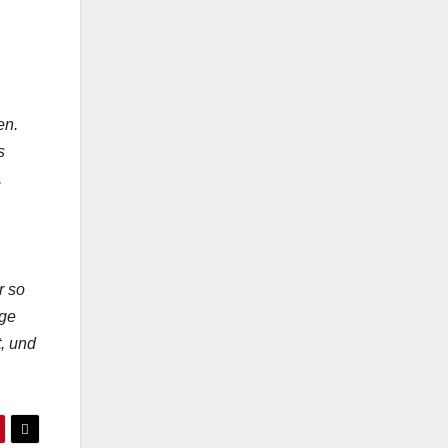
en.
s
,
r so
ige
t, und