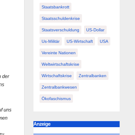
Staatsbankrott
Staatsschuldenkrise
Staatsverschuldung
US-Dollar
Us-Militär
US-Wirtschaft
USA
Vereinte Nationen
Weltwirtschaftskrise
Wirtschaftskrise
Zentralbanken
u der
ns
Zentralbankwesen
Ökofaschismus
uf uns
hmen
Anzeige
zu