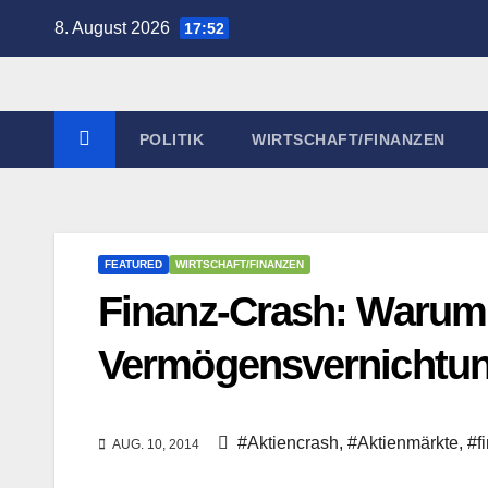
Zum
8. August 2026
17:52
Inhalt
springen
POLITIK
WIRTSCHAFT/FINANZEN
FEATURED
WIRTSCHAFT/FINANZEN
Finanz-Crash: Warum 
Vermögensvernichtung
#Aktiencrash
,
#Aktienmärkte
,
#f
AUG. 10, 2014