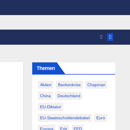
Themen
Aktien
Bankenkrise
Chapman
China
Deutschland
EU-Diktatur
EU-Staatsschuldendebakel
Euro
Europa
Ezb
FED