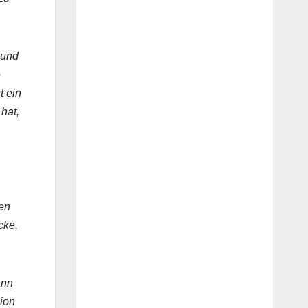
 und
e
t ein
hat,
ken
cke,
ann
ion