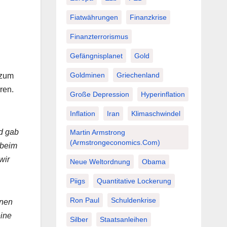
Fiatwährungen
Finanzkrise
Finanzterrorismus
Gefängnisplanet
Gold
Goldminen
Griechenland
 zum
ren.
Große Depression
Hyperinflation
Inflation
Iran
Klimaschwindel
nd gab
Martin Armstrong
(Armstrongeconomics.com)
 beim
wir
Neue Weltordnung
Obama
Piigs
Quantitative Lockerung
Ron Paul
Schuldenkrise
inen
eine
Silber
Staatsanleihen