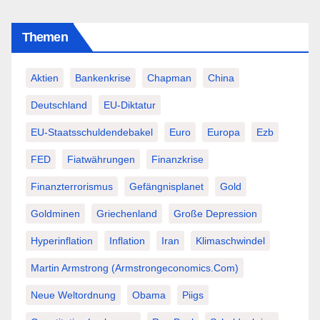
Themen
Aktien
Bankenkrise
Chapman
China
Deutschland
EU-Diktatur
EU-Staatsschuldendebakel
Euro
Europa
Ezb
FED
Fiatwährungen
Finanzkrise
Finanzterrorismus
Gefängnisplanet
Gold
Goldminen
Griechenland
Große Depression
Hyperinflation
Inflation
Iran
Klimaschwindel
Martin Armstrong (Armstrongeconomics.com)
Neue Weltordnung
Obama
Piigs