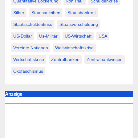
Quantitative Lockerung
Ron Paul
Schuldenkrise
Silber
Staatsanleihen
Staatsbankrott
Staatsschuldenkrise
Staatsverschuldung
US-Dollar
Us-Militär
US-Wirtschaft
USA
Vereinte Nationen
Weltwirtschaftskrise
Wirtschaftskrise
Zentralbanken
Zentralbankwesen
Ökofaschismus
Anzeige