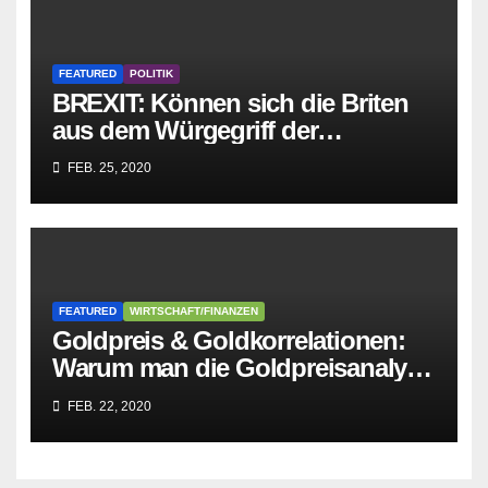
FEATURED
POLITIK
BREXIT: Können sich die Briten
aus dem Würgegriff der
parasitären EU-Mafia befreien?
FEB. 25, 2020
FEATURED
WIRTSCHAFT/FINANZEN
Goldpreis & Goldkorrelationen:
Warum man die Goldpreisanalyse
besser Profis überlässt!
FEB. 22, 2020