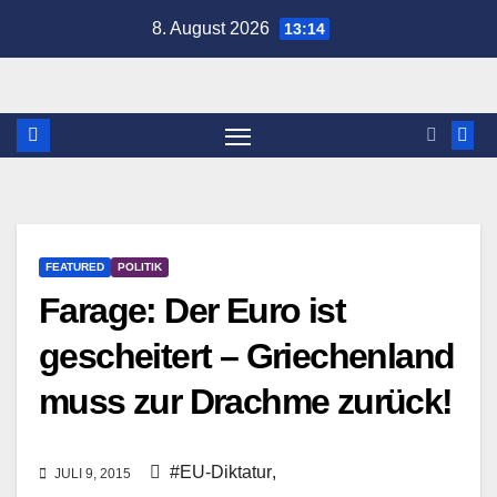
Zum
8. August 2026
13:14
Inhalt
springen
FEATURED
POLITIK
Farage: Der Euro ist
gescheitert – Griechenland
muss zur Drachme zurück!
#EU-Diktatur
,
JULI 9, 2015