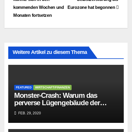
kommenden Wochen und
Eurozone hat begonnen
Monaten fortsetzen
Weitere Artikel zu diesem Thema
FEATURED
WIRTSCHAFT/FINANZEN
Monster-Crash: Warum das
perverse Lügengebäude der
Sozialisten in sich
FEB. 29, 2020
zusammenbricht!