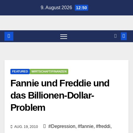
Zum
9. August 2026
12:50
Inhalt
springen
FEATURED
WIRTSCHAFT/FINANZEN
Fannie und Freddie und
das Billionen-Dollar-
Problem
#Depression
,
#fannie
,
#freddi
,
AUG. 19, 2010