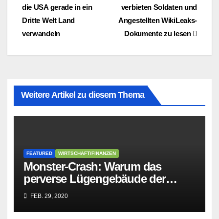
die USA gerade in ein
verbieten Soldaten und
Dritte Welt Land
Angestellten WikiLeaks-
verwandeln
Dokumente zu lesen
Weitere Artikel zu diesem Thema
FEATURED
WIRTSCHAFT/FINANZEN
Monster-Crash: Warum das
perverse Lügengebäude der
Sozialisten in sich
FEB. 29, 2020
zusammenbricht!