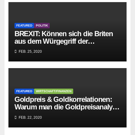
FEATURED
POLITIK
BREXIT: Können sich die Briten
aus dem Würgegriff der
parasitären EU-Mafia befreien?
FEB. 25, 2020
FEATURED
WIRTSCHAFT/FINANZEN
Goldpreis & Goldkorrelationen:
Warum man die Goldpreisanalyse
besser Profis überlässt!
FEB. 22, 2020