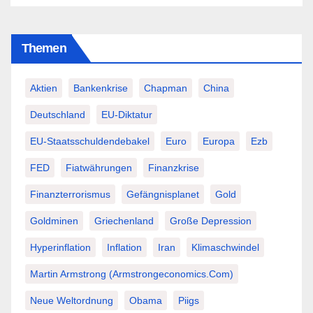
Themen
Aktien
Bankenkrise
Chapman
China
Deutschland
EU-Diktatur
EU-Staatsschuldendebakel
Euro
Europa
Ezb
FED
Fiatwährungen
Finanzkrise
Finanzterrorismus
Gefängnisplanet
Gold
Goldminen
Griechenland
Große Depression
Hyperinflation
Inflation
Iran
Klimaschwindel
Martin Armstrong (Armstrongeconomics.com)
Neue Weltordnung
Obama
Piigs