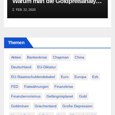
Warum man die Goldpreisanalyse
besser Profis überlässt!
FEB. 22, 2020
Themen
Aktien
Bankenkrise
Chapman
China
Deutschland
EU-Diktatur
EU-Staatsschuldendebakel
Euro
Europa
Ezb
FED
Fiatwährungen
Finanzkrise
Finanzterrorismus
Gefängnisplanet
Gold
Goldminen
Griechenland
Große Depression