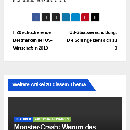
sich darauf vorzubereiten.
Beitragsnavigation
20 schockierende
US-Staatsverschuldung:
Bestmarken der US-
Die Schlinge zieht sich zu
Wirtschaft in 2010
Weitere Artikel zu diesem Thema
FEATURED
WIRTSCHAFT/FINANZEN
Monster-Crash: Warum das