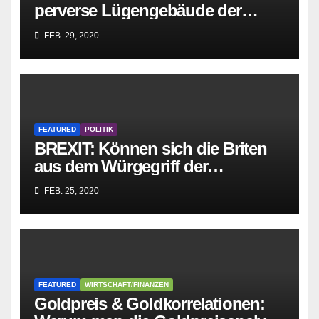
perverse Lügengebäude der
Sozialisten in sich
FEB. 29, 2020
zusammenbricht!
FEATURED
POLITIK
BREXIT: Können sich die Briten
aus dem Würgegriff der
parasitären EU-Mafia befreien?
FEB. 25, 2020
FEATURED
WIRTSCHAFT/FINANZEN
Goldpreis & Goldkorrelationen: