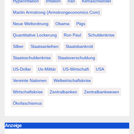
Hyperinflation
Inflation
Iran
Klimaschwindel
Martin Armstrong (Armstrongeconomics.com)
Neue Weltordnung
Obama
Piigs
Quantitative Lockerung
Ron Paul
Schuldenkrise
Silber
Staatsanleihen
Staatsbankrott
Staatsschuldenkrise
Staatsverschuldung
US-Dollar
Us-Militär
US-Wirtschaft
USA
Vereinte Nationen
Weltwirtschaftskrise
Wirtschaftskrise
Zentralbanken
Zentralbankwesen
Ökofaschismus
Anzeige