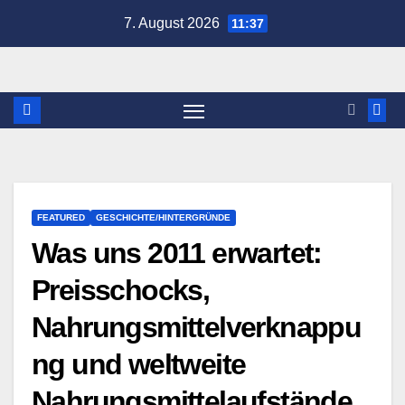
Zum
7. August 2026
11:37
Inhalt
springen
FEATURED
GESCHICHTE/HINTERGRÜNDE
Was uns 2011 erwartet:
Preisschocks,
Nahrungsmittelverknappu
ng und weltweite
Nahrungsmittelaufstände