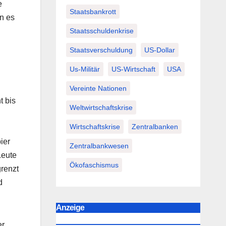
e
Staatsbankrott
n es
Staatsschuldenkrise
Staatsverschuldung
US-Dollar
Us-Militär
US-Wirtschaft
USA
Vereinte Nationen
t bis
Weltwirtschaftskrise
Wirtschaftskrise
Zentralbanken
ier
Zentralbankwesen
Leute
Ökofaschismus
grenzt
d
Anzeige
er