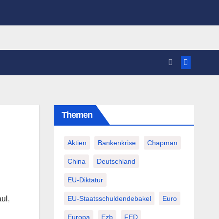
Themen
Aktien
Bankenkrise
Chapman
China
Deutschland
EU-Diktatur
EU-Staatsschuldendebakel
Euro
ul
,
Europa
Ezb
FED