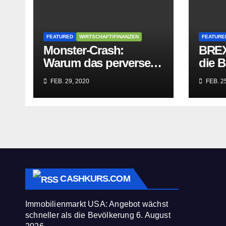
FEATURED
WIRTSCHAFT/FINANZEN
FEATURE
Monster-Crash:
BREX
Warum das perverse
die B
Lügengebäude der
Würge
FEB. 29, 2020
FEB. 25
Sozialisten in sich
paras
zusammenbricht!
befre
CASHKURS.COM
Immobilienmarkt USA: Angebot wächst
schneller als die Bevölkerung
6. August