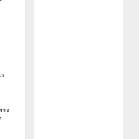
ir
n
ernie
m