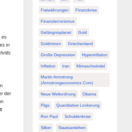
Fiatwährungen
Finanzkrise
Finanzterrorismus
Gefängnisplanet
Gold
 es
Goldminen
Griechenland
es in
hritts
Große Depression
Hyperinflation
Inflation
Iran
Klimaschwindel
Martin Armstrong
(Armstrongeconomics.com)
an
er der
Neue Weltordnung
Obama
on
Piigs
Quantitative Lockerung
t
Ron Paul
Schuldenkrise
Silber
Staatsanleihen