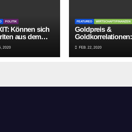
D
POLITIK
FEATURED
WIRTSCHAFT/FINANZEN
IT: Können sich
Goldpreis &
riten aus dem
Goldkorrelationen
griff der
Warum man die
, 2020
FEB. 22, 2020
itären EU-Mafia
Goldpreisanalyse
ien?
besser Profis
überlässt!