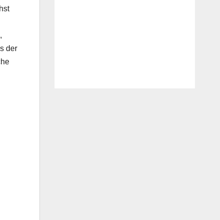
hst
,
s der
che