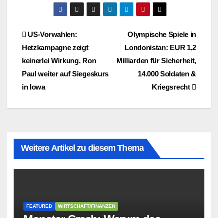
Beitragsnavigation
US-Vorwahlen:
Olympische Spiele in
Hetzkampagne zeigt
Londonistan: EUR 1,2
keinerlei Wirkung, Ron
Milliarden für Sicherheit,
Paul weiter auf Siegeskurs
14.000 Soldaten &
in Iowa
Kriegsrecht
Weitere Artikel zu diesem Thema
FEATURED
WIRTSCHAFT/FINANZEN