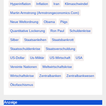
Hyperinflation
Inflation
Iran
Klimaschwindel
Martin Armstrong (Armstrongeconomics.com)
Neue Weltordnung
Obama
Piigs
Quantitative Lockerung
Ron Paul
Schuldenkrise
Silber
Staatsanleihen
Staatsbankrott
Staatsschuldenkrise
Staatsverschuldung
US-Dollar
Us-Militär
US-Wirtschaft
USA
Vereinte Nationen
Weltwirtschaftskrise
Wirtschaftskrise
Zentralbanken
Zentralbankwesen
Ökofaschismus
Anzeige