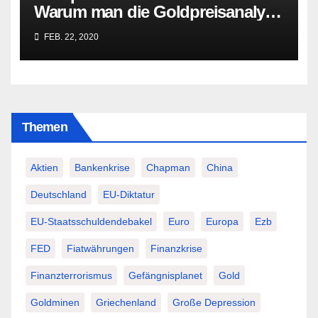
Warum man die Goldpreisanalyse
besser Profis überlässt!
FEB. 22, 2020
Themen
Aktien
Bankenkrise
Chapman
China
Deutschland
EU-Diktatur
EU-Staatsschuldendebakel
Euro
Europa
Ezb
FED
Fiatwährungen
Finanzkrise
Finanzterrorismus
Gefängnisplanet
Gold
Goldminen
Griechenland
Große Depression