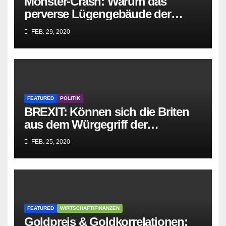
Monster-Crash: Warum das
perverse Lügengebäude der
Sozialisten in sich
FEB. 29, 2020
zusammenbricht!
FEATURED
POLITIK
BREXIT: Können sich die Briten
aus dem Würgegriff der
parasitären EU-Mafia befreien?
FEB. 25, 2020
FEATURED
WIRTSCHAFT/FINANZEN
Goldpreis & Goldkorrelationen: