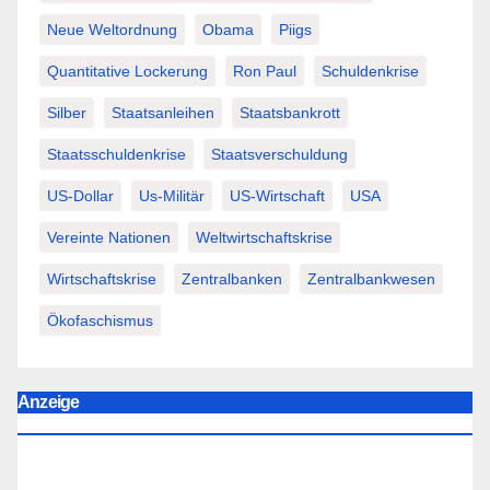
Neue Weltordnung
Obama
Piigs
Quantitative Lockerung
Ron Paul
Schuldenkrise
Silber
Staatsanleihen
Staatsbankrott
Staatsschuldenkrise
Staatsverschuldung
US-Dollar
Us-Militär
US-Wirtschaft
USA
Vereinte Nationen
Weltwirtschaftskrise
Wirtschaftskrise
Zentralbanken
Zentralbankwesen
Ökofaschismus
Anzeige