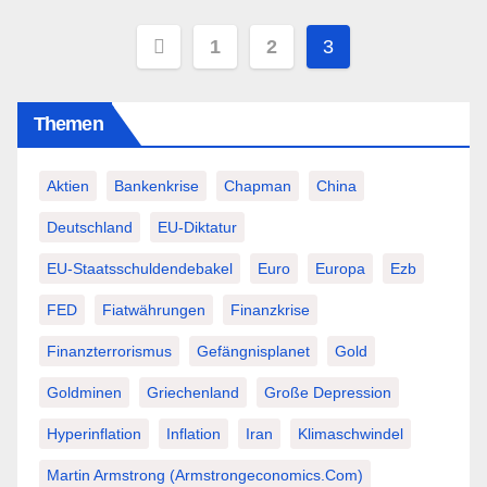
Seitennummerierung
1
2
3
der
Themen
Beiträge
Aktien
Bankenkrise
Chapman
China
Deutschland
EU-Diktatur
EU-Staatsschuldendebakel
Euro
Europa
Ezb
FED
Fiatwährungen
Finanzkrise
Finanzterrorismus
Gefängnisplanet
Gold
Goldminen
Griechenland
Große Depression
Hyperinflation
Inflation
Iran
Klimaschwindel
Martin Armstrong (Armstrongeconomics.com)