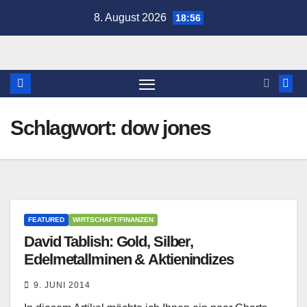
Zum
8. August 2026
18:56
Inhalt
springen
Schlagwort:
dow jones
FEATURED
WIRTSCHAFT/FINANZEN
David Tablish: Gold, Silber,
Edelmetallminen & Aktienindizes
9. JUNI 2014