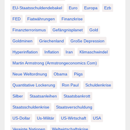
EU-Staatsschuldendebakel
Euro
Europa
Ezb
FED
Fiatwährungen
Finanzkrise
Finanzterrorismus
Gefängnisplanet
Gold
Goldminen
Griechenland
Große Depression
Hyperinflation
Inflation
Iran
Klimaschwindel
Martin Armstrong (Armstrongeconomics.com)
Neue Weltordnung
Obama
Piigs
Quantitative Lockerung
Ron Paul
Schuldenkrise
Silber
Staatsanleihen
Staatsbankrott
Staatsschuldenkrise
Staatsverschuldung
US-Dollar
Us-Militär
US-Wirtschaft
USA
Vereinte Nationen
Weltwirtschaftskrise