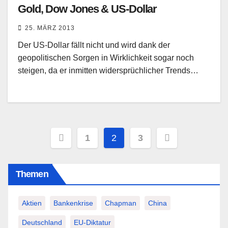
Gold, Dow Jones & US-Dollar
25. MÄRZ 2013
Der US-Dollar fällt nicht und wird dank der
geopolitischen Sorgen in Wirklichkeit sogar noch
steigen, da er inmitten widersprüchlicher Trends…
Seitennummerierung
1
2
3
der
Themen
Beiträge
Aktien
Bankenkrise
Chapman
China
Deutschland
EU-Diktatur