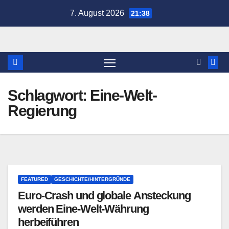
Zum
7. August 2026
21:38
Inhalt
springen
Schlagwort:
Eine-Welt-
Regierung
FEATURED
GESCHICHTE/HINTERGRÜNDE
Euro-Crash und globale Ansteckung
werden Eine-Welt-Währung
herbeiführen