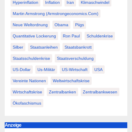
Hyperinflation
Inflation
Iran
Klimaschwindel
Martin Armstrong (Armstrongeconomics.com)
Neue Weltordnung
Obama
Piigs
Quantitative Lockerung
Ron Paul
Schuldenkrise
Silber
Staatsanleihen
Staatsbankrott
Staatsschuldenkrise
Staatsverschuldung
US-Dollar
Us-Militär
US-Wirtschaft
USA
Vereinte Nationen
Weltwirtschaftskrise
Wirtschaftskrise
Zentralbanken
Zentralbankwesen
Ökofaschismus
Anzeige