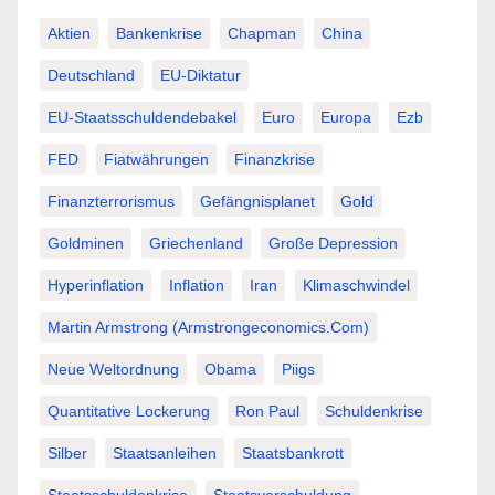
Aktien
Bankenkrise
Chapman
China
Deutschland
EU-Diktatur
EU-Staatsschuldendebakel
Euro
Europa
Ezb
FED
Fiatwährungen
Finanzkrise
Finanzterrorismus
Gefängnisplanet
Gold
Goldminen
Griechenland
Große Depression
Hyperinflation
Inflation
Iran
Klimaschwindel
Martin Armstrong (Armstrongeconomics.com)
Neue Weltordnung
Obama
Piigs
Quantitative Lockerung
Ron Paul
Schuldenkrise
Silber
Staatsanleihen
Staatsbankrott