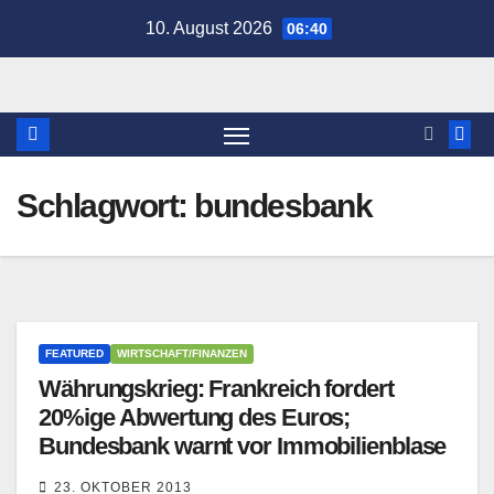
Zum
10. August 2026
06:40
Inhalt
springen
Schlagwort:
bundesbank
FEATURED
WIRTSCHAFT/FINANZEN
Währungskrieg: Frankreich fordert
20%ige Abwertung des Euros;
Bundesbank warnt vor Immobilienblase
23. OKTOBER 2013