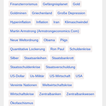
Finanzterrorismus
Gefängnisplanet
Gold
Goldminen
Griechenland
Große Depression
Hyperinflation
Inflation
Iran
Klimaschwindel
Martin Armstrong (Armstrongeconomics.com)
Neue Weltordnung
Obama
Piigs
Quantitative Lockerung
Ron Paul
Schuldenkrise
Silber
Staatsanleihen
Staatsbankrott
Staatsschuldenkrise
Staatsverschuldung
US-Dollar
Us-Militär
US-Wirtschaft
USA
Vereinte Nationen
Weltwirtschaftskrise
Wirtschaftskrise
Zentralbanken
Zentralbankwesen
Ökofaschismus