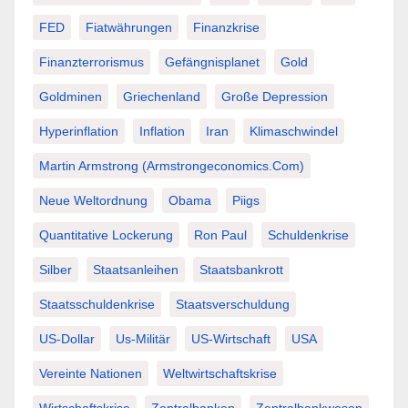
FED
Fiatwährungen
Finanzkrise
Finanzterrorismus
Gefängnisplanet
Gold
Goldminen
Griechenland
Große Depression
Hyperinflation
Inflation
Iran
Klimaschwindel
Martin Armstrong (Armstrongeconomics.com)
Neue Weltordnung
Obama
Piigs
Quantitative Lockerung
Ron Paul
Schuldenkrise
Silber
Staatsanleihen
Staatsbankrott
Staatsschuldenkrise
Staatsverschuldung
US-Dollar
Us-Militär
US-Wirtschaft
USA
Vereinte Nationen
Weltwirtschaftskrise