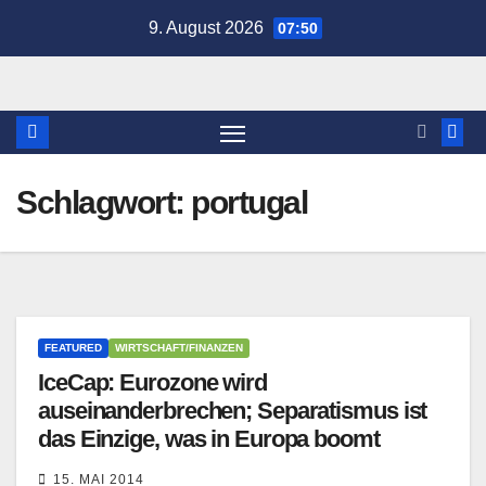
Zum
9. August 2026
07:50
Inhalt
springen
Schlagwort:
portugal
FEATURED
WIRTSCHAFT/FINANZEN
IceCap: Eurozone wird
auseinanderbrechen; Separatismus ist
das Einzige, was in Europa boomt
15. MAI 2014