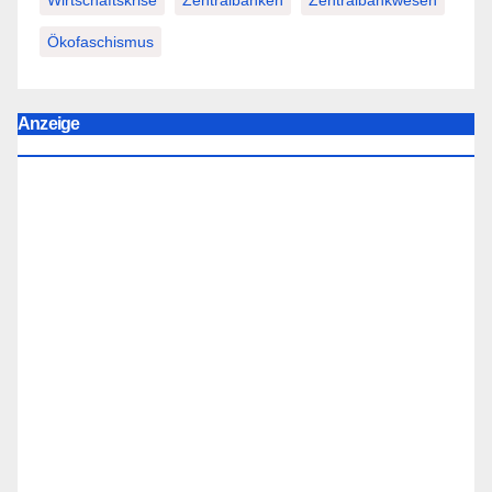
Wirtschaftskrise
Zentralbanken
Zentralbankwesen
Ökofaschismus
Anzeige