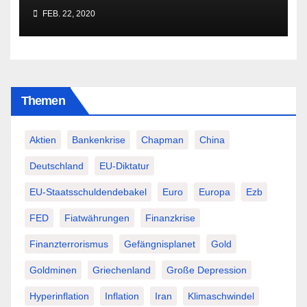
besser Profis überlässt!
FEB. 22, 2020
Themen
Aktien
Bankenkrise
Chapman
China
Deutschland
EU-Diktatur
EU-Staatsschuldendebakel
Euro
Europa
Ezb
FED
Fiatwährungen
Finanzkrise
Finanzterrorismus
Gefängnisplanet
Gold
Goldminen
Griechenland
Große Depression
Hyperinflation
Inflation
Iran
Klimaschwindel