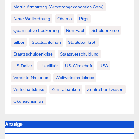
Martin Armstrong (Armstrongeconomics.com)
Neue Weltordnung
Obama
Piigs
Quantitative Lockerung
Ron Paul
Schuldenkrise
Silber
Staatsanleihen
Staatsbankrott
Staatsschuldenkrise
Staatsverschuldung
US-Dollar
Us-Militär
US-Wirtschaft
USA
Vereinte Nationen
Weltwirtschaftskrise
Wirtschaftskrise
Zentralbanken
Zentralbankwesen
Ökofaschismus
Anzeige