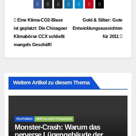
Beitragsnavigation
Eine Klima-CO2-Blase
Gold & Silber: Gute
ist geplatzt: Die Chicagoer
Entwicklungsaussichten
Klimabörse CCX schließt
für 2011
mangels Geschäft!
Weitere Artikel zu diesem Thema
FEATURED
WIRTSCHAFT/FINANZEN
Monster-Crash: Warum das
perverse Lügengebäude der