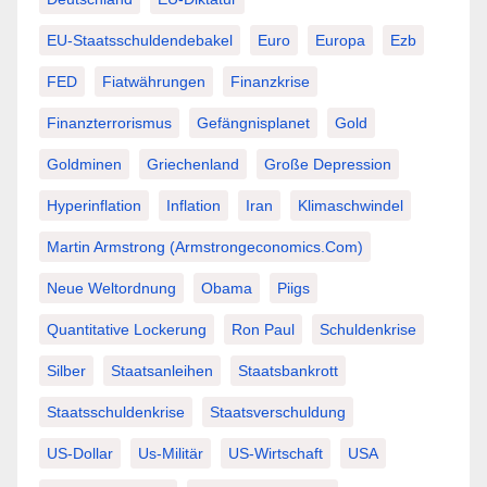
EU-Staatsschuldendebakel
Euro
Europa
Ezb
FED
Fiatwährungen
Finanzkrise
Finanzterrorismus
Gefängnisplanet
Gold
Goldminen
Griechenland
Große Depression
Hyperinflation
Inflation
Iran
Klimaschwindel
Martin Armstrong (Armstrongeconomics.com)
Neue Weltordnung
Obama
Piigs
Quantitative Lockerung
Ron Paul
Schuldenkrise
Silber
Staatsanleihen
Staatsbankrott
Staatsschuldenkrise
Staatsverschuldung
US-Dollar
Us-Militär
US-Wirtschaft
USA