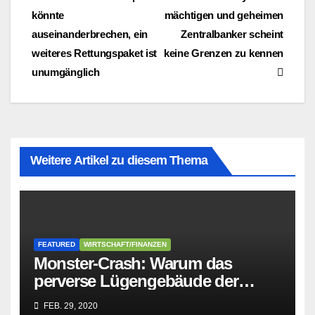
Beitragsnavigation
könnte
mächtigen und geheimen
auseinanderbrechen, ein
Zentralbanker scheint
weiteres Rettungspaket ist
keine Grenzen zu kennen
unumgänglich
Weitere Artikel zu diesem Thema
FEATURED
WIRTSCHAFT/FINANZEN
Monster-Crash: Warum das
perverse Lügengebäude der
Sozialisten in sich
FEB. 29, 2020