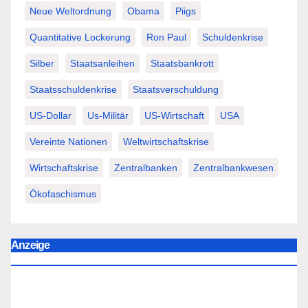
Neue Weltordnung
Obama
Piigs
Quantitative Lockerung
Ron Paul
Schuldenkrise
Silber
Staatsanleihen
Staatsbankrott
Staatsschuldenkrise
Staatsverschuldung
US-Dollar
Us-Militär
US-Wirtschaft
USA
Vereinte Nationen
Weltwirtschaftskrise
Wirtschaftskrise
Zentralbanken
Zentralbankwesen
Ökofaschismus
Anzeige