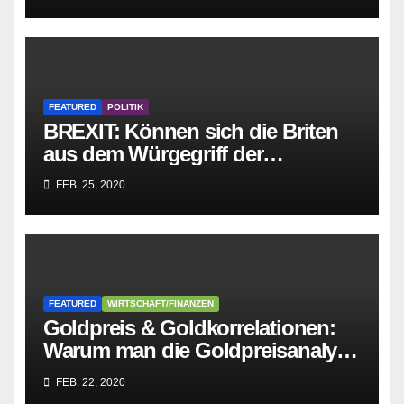
zusammenbricht!
FEATURED
POLITIK
BREXIT: Können sich die Briten
aus dem Würgegriff der
parasitären EU-Mafia befreien?
FEB. 25, 2020
FEATURED
WIRTSCHAFT/FINANZEN
Goldpreis & Goldkorrelationen:
Warum man die Goldpreisanalyse
besser Profis überlässt!
FEB. 22, 2020