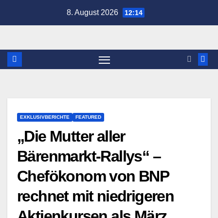
Zum
8. August 2026
12:14
Inhalt
springen
EXKLUSIVBERICHTE
FEATURED
„Die Mutter aller
Bärenmarkt-Rallys“ –
Chefökonom von BNP
rechnet mit niedrigeren
Aktienkursen als März