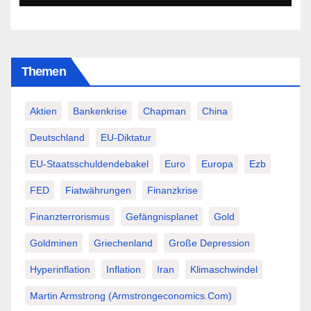
Themen
Aktien
Bankenkrise
Chapman
China
Deutschland
EU-Diktatur
EU-Staatsschuldendebakel
Euro
Europa
Ezb
FED
Fiatwährungen
Finanzkrise
Finanzterrorismus
Gefängnisplanet
Gold
Goldminen
Griechenland
Große Depression
Hyperinflation
Inflation
Iran
Klimaschwindel
Martin Armstrong (Armstrongeconomics.com)