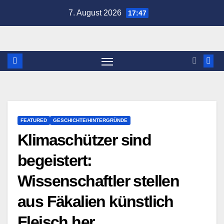
Zum
7. August 2026
17:47
Inhalt
springen
FEATURED
GESCHICHTE/HINTERGRÜNDE
Klimaschützer sind
begeistert:
Wissenschaftler stellen
aus Fäkalien künstlich
Fleisch her