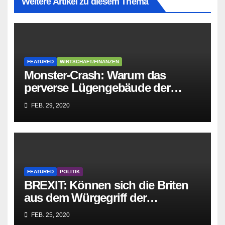
Weitere Artikel zu diesem Thema
FEATURED
WIRTSCHAFT/FINANZEN
Monster-Crash: Warum das
perverse Lügengebäude der
Sozialisten in sich
FEB. 29, 2020
zusammenbricht!
FEATURED
POLITIK
BREXIT: Können sich die Briten
aus dem Würgegriff der
parasitären EU-Mafia befreien?
FEB. 25, 2020