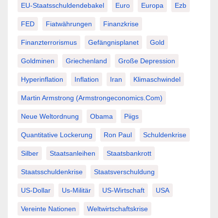
EU-Staatsschuldendebakel
Euro
Europa
Ezb
FED
Fiatwährungen
Finanzkrise
Finanzterrorismus
Gefängnisplanet
Gold
Goldminen
Griechenland
Große Depression
Hyperinflation
Inflation
Iran
Klimaschwindel
Martin Armstrong (Armstrongeconomics.com)
Neue Weltordnung
Obama
Piigs
Quantitative Lockerung
Ron Paul
Schuldenkrise
Silber
Staatsanleihen
Staatsbankrott
Staatsschuldenkrise
Staatsverschuldung
US-Dollar
Us-Militär
US-Wirtschaft
USA
Vereinte Nationen
Weltwirtschaftskrise