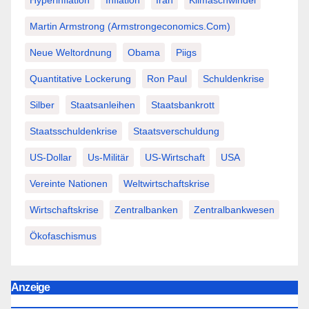
Hyperinflation
Inflation
Iran
Klimaschwindel
Martin Armstrong (Armstrongeconomics.com)
Neue Weltordnung
Obama
Piigs
Quantitative Lockerung
Ron Paul
Schuldenkrise
Silber
Staatsanleihen
Staatsbankrott
Staatsschuldenkrise
Staatsverschuldung
US-Dollar
Us-Militär
US-Wirtschaft
USA
Vereinte Nationen
Weltwirtschaftskrise
Wirtschaftskrise
Zentralbanken
Zentralbankwesen
Ökofaschismus
Anzeige