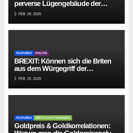
perverse Lügengebäude der
Sozialisten in sich
FEB. 29, 2020
zusammenbricht!
FEATURED
POLITIK
BREXIT: Können sich die Briten
aus dem Würgegriff der
parasitären EU-Mafia befreien?
FEB. 25, 2020
FEATURED
WIRTSCHAFT/FINANZEN
Goldpreis & Goldkorrelationen: