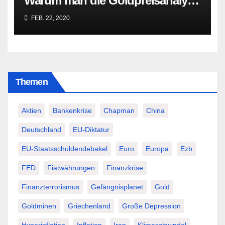
Warum man die Goldpreisanalyse
besser Profis überlässt!
FEB. 22, 2020
Themen
Aktien
Bankenkrise
Chapman
China
Deutschland
EU-Diktatur
EU-Staatsschuldendebakel
Euro
Europa
Ezb
FED
Fiatwährungen
Finanzkrise
Finanzterrorismus
Gefängnisplanet
Gold
Goldminen
Griechenland
Große Depression