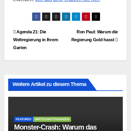
Beitragsnavigation
Agenda 21: Die
Ron Paul: Warum die
Weltregierung in Ihrem
Regierung Gold hasst
Garten
Weitere Artikel zu diesem Thema
FEATURED
WIRTSCHAFT/FINANZEN
Monster-Crash: Warum das