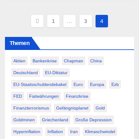
Seitennummerierung
1
…
3
4
der
Themen
Beiträge
Aktien
Bankenkrise
Chapman
China
Deutschland
EU-Diktatur
EU-Staatsschuldendebakel
Euro
Europa
Ezb
FED
Fiatwährungen
Finanzkrise
Finanzterrorismus
Gefängnisplanet
Gold
Goldminen
Griechenland
Große Depression
Hyperinflation
Inflation
Iran
Klimaschwindel