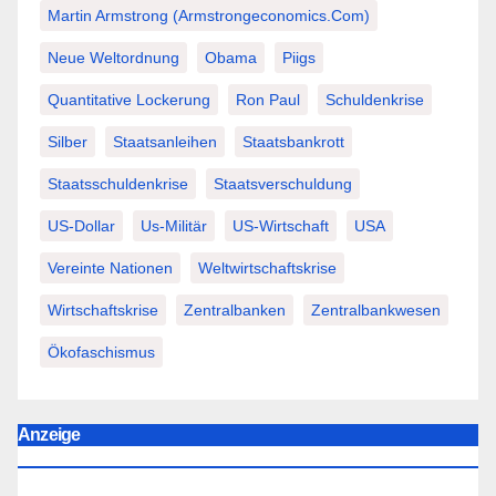
Martin Armstrong (Armstrongeconomics.com)
Neue Weltordnung
Obama
Piigs
Quantitative Lockerung
Ron Paul
Schuldenkrise
Silber
Staatsanleihen
Staatsbankrott
Staatsschuldenkrise
Staatsverschuldung
US-Dollar
Us-Militär
US-Wirtschaft
USA
Vereinte Nationen
Weltwirtschaftskrise
Wirtschaftskrise
Zentralbanken
Zentralbankwesen
Ökofaschismus
Anzeige