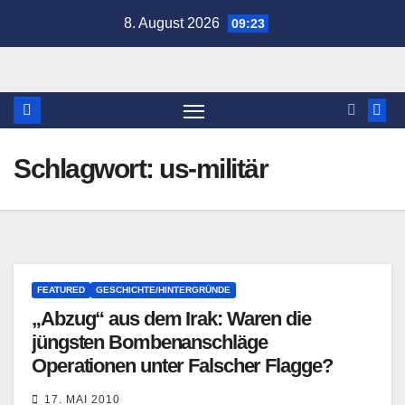
Zum
8. August 2026
09:23
Inhalt
springen
Schlagwort:
us-militär
FEATURED
GESCHICHTE/HINTERGRÜNDE
„Abzug“ aus dem Irak: Waren die
jüngsten Bombenanschläge
Operationen unter Falscher Flagge?
17. MAI 2010