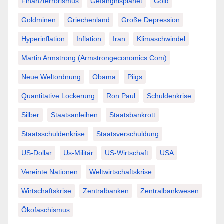
Finanzterrorismus
Gefängnisplanet
Gold
Goldminen
Griechenland
Große Depression
Hyperinflation
Inflation
Iran
Klimaschwindel
Martin Armstrong (Armstrongeconomics.com)
Neue Weltordnung
Obama
Piigs
Quantitative Lockerung
Ron Paul
Schuldenkrise
Silber
Staatsanleihen
Staatsbankrott
Staatsschuldenkrise
Staatsverschuldung
US-Dollar
Us-Militär
US-Wirtschaft
USA
Vereinte Nationen
Weltwirtschaftskrise
Wirtschaftskrise
Zentralbanken
Zentralbankwesen
Ökofaschismus