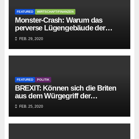
FEATURED
WIRTSCHAFT/FINANZEN
Monster-Crash: Warum das
perverse Lügengebäude der
Sozialisten in sich
FEB. 29, 2020
zusammenbricht!
FEATURED
POLITIK
BREXIT: Können sich die Briten
aus dem Würgegriff der
parasitären EU-Mafia befreien?
FEB. 25, 2020