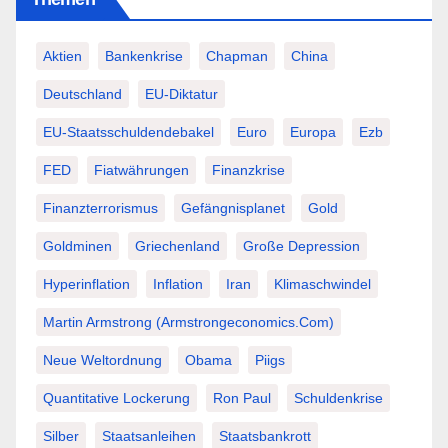
Aktien
Bankenkrise
Chapman
China
Deutschland
EU-Diktatur
EU-Staatsschuldendebakel
Euro
Europa
Ezb
FED
Fiatwährungen
Finanzkrise
Finanzterrorismus
Gefängnisplanet
Gold
Goldminen
Griechenland
Große Depression
Hyperinflation
Inflation
Iran
Klimaschwindel
Martin Armstrong (Armstrongeconomics.com)
Neue Weltordnung
Obama
Piigs
Quantitative Lockerung
Ron Paul
Schuldenkrise
Silber
Staatsanleihen
Staatsbankrott