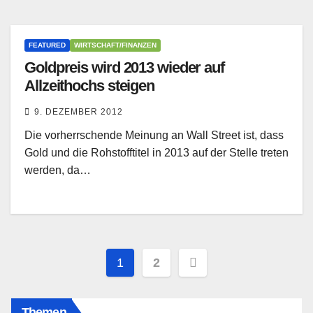
FEATURED
WIRTSCHAFT/FINANZEN
Goldpreis wird 2013 wieder auf
Allzeithochs steigen
9. DEZEMBER 2012
Die vorherrschende Meinung an Wall Street ist, dass
Gold und die Rohstofftitel in 2013 auf der Stelle treten
werden, da…
Seitennummerierung
1
2
der
Themen