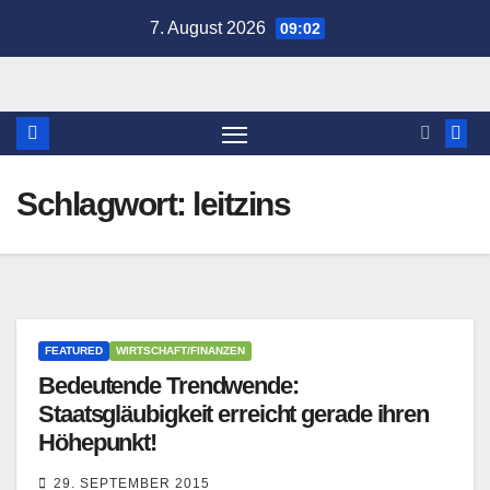
Zum
7. August 2026
09:02
Inhalt
springen
Schlagwort:
leitzins
FEATURED
WIRTSCHAFT/FINANZEN
Bedeutende Trendwende:
Staatsgläubigkeit erreicht gerade ihren
Höhepunkt!
29. SEPTEMBER 2015