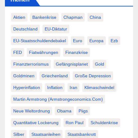
Beiträge
Aktien
Bankenkrise
Chapman
China
Deutschland
EU-Diktatur
EU-Staatsschuldendebakel
Euro
Europa
Ezb
FED
Fiatwährungen
Finanzkrise
Finanzterrorismus
Gefängnisplanet
Gold
Goldminen
Griechenland
Große Depression
Hyperinflation
Inflation
Iran
Klimaschwindel
Martin Armstrong (Armstrongeconomics.com)
Neue Weltordnung
Obama
Piigs
Quantitative Lockerung
Ron Paul
Schuldenkrise
Silber
Staatsanleihen
Staatsbankrott