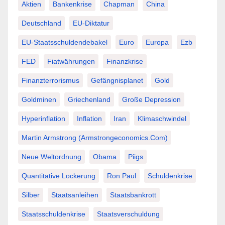
Aktien
Bankenkrise
Chapman
China
Deutschland
EU-Diktatur
EU-Staatsschuldendebakel
Euro
Europa
Ezb
FED
Fiatwährungen
Finanzkrise
Finanzterrorismus
Gefängnisplanet
Gold
Goldminen
Griechenland
Große Depression
Hyperinflation
Inflation
Iran
Klimaschwindel
Martin Armstrong (Armstrongeconomics.com)
Neue Weltordnung
Obama
Piigs
Quantitative Lockerung
Ron Paul
Schuldenkrise
Silber
Staatsanleihen
Staatsbankrott
Staatsschuldenkrise
Staatsverschuldung