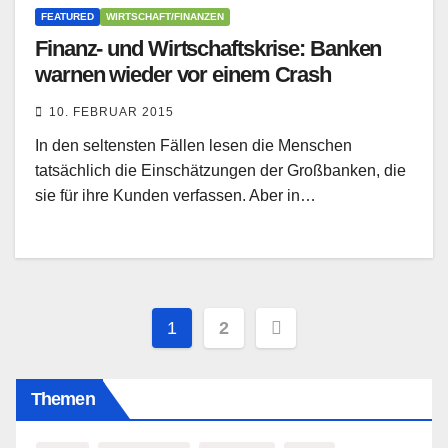
FEATURED
WIRTSCHAFT/FINANZEN
Finanz- und Wirtschaftskrise: Banken
warnen wieder vor einem Crash
10. FEBRUAR 2015
In den seltensten Fällen lesen die Menschen
tatsächlich die Einschätzungen der Großbanken, die
sie für ihre Kunden verfassen. Aber in…
Seitennummerierung
1
2
der
Themen
Beiträge