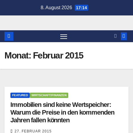
Zum
8. August 2026
17:14
Inhalt
springen
Monat:
Februar 2015
FEATURED
WIRTSCHAFT/FINANZEN
Immobilien sind keine Wertspeicher:
Warum die Preise in den kommenden
Jahren fallen könnten
27. FEBRUAR 2015