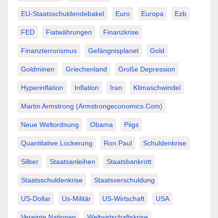
EU-Staatsschuldendebakel
Euro
Europa
Ezb
FED
Fiatwährungen
Finanzkrise
Finanzterrorismus
Gefängnisplanet
Gold
Goldminen
Griechenland
Große Depression
Hyperinflation
Inflation
Iran
Klimaschwindel
Martin Armstrong (Armstrongeconomics.com)
Neue Weltordnung
Obama
Piigs
Quantitative Lockerung
Ron Paul
Schuldenkrise
Silber
Staatsanleihen
Staatsbankrott
Staatsschuldenkrise
Staatsverschuldung
US-Dollar
Us-Militär
US-Wirtschaft
USA
Vereinte Nationen
Weltwirtschaftskrise