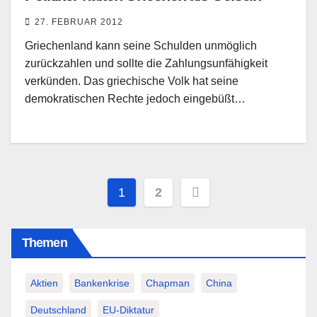
27. FEBRUAR 2012
Griechenland kann seine Schulden unmöglich
zurückzahlen und sollte die Zahlungsunfähigkeit
verkünden. Das griechische Volk hat seine
demokratischen Rechte jedoch eingebüßt…
Seitennummerierung
1
2
der
Themen
Beiträge
Aktien
Bankenkrise
Chapman
China
Deutschland
EU-Diktatur