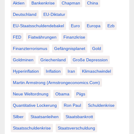
Aktien
Bankenkrise
Chapman
China
Deutschland
EU-Diktatur
EU-Staatsschuldendebakel
Euro
Europa
Ezb
FED
Fiatwährungen
Finanzkrise
Finanzterrorismus
Gefängnisplanet
Gold
Goldminen
Griechenland
Große Depression
Hyperinflation
Inflation
Iran
Klimaschwindel
Martin Armstrong (Armstrongeconomics.com)
Neue Weltordnung
Obama
Piigs
Quantitative Lockerung
Ron Paul
Schuldenkrise
Silber
Staatsanleihen
Staatsbankrott
Staatsschuldenkrise
Staatsverschuldung