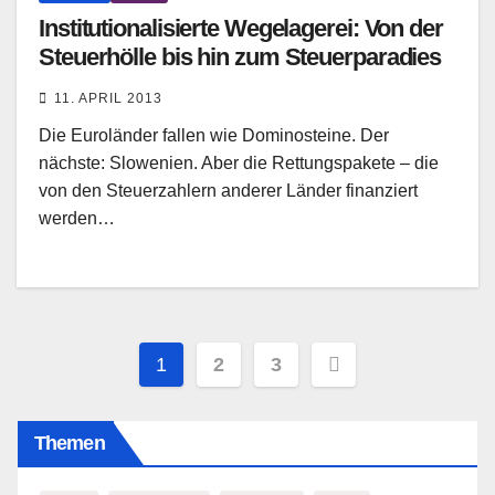
Institutionalisierte Wegelagerei: Von der
Steuerhölle bis hin zum Steuerparadies
11. APRIL 2013
Die Euroländer fallen wie Dominosteine. Der
nächste: Slowenien. Aber die Rettungspakete – die
von den Steuerzahlern anderer Länder finanziert
werden…
Seitennummerierung
1
2
3
der
Themen
Beiträge